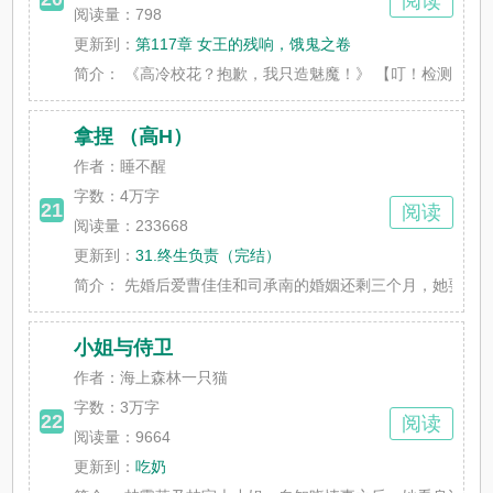
阅读
阅读量：798
更新到：
第117章 女王的残响，饿鬼之卷
简介：
《高冷校花？抱歉，我只造魅魔！》 【叮！检测到宿主强
拿捏 （高H）
作者：睡不醒
字数：
4万字
21
阅读
阅读量：233668
更新到：
31.终生负责（完结）
简介：
先婚后爱曹佳佳和司承南的婚姻还剩三个月，她要让他主动
小姐与侍卫
作者：海上森林一只猫
字数：
3万字
22
阅读
阅读量：9664
更新到：
吃奶