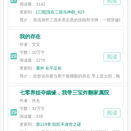
阅读
阅读量：3142
更新到：
[三国]混在三国当神棍_423
简介：
燕清身怀三国杀里左慈的技能和卡牌，一朝穿越到战火纷飞
我的存在
作者：艾宝
字数：
10万字
28
阅读
阅读量：2270
更新到：
番外 在乎足矣
简介：
你曾说你要当那个最耀眼的存在 早上是太阳，晚上是月亮 
七零养姐夺姻缘，我带三宝炸翻家属院
作者：佚名
字数：
32万字
29
阅读
阅读量：339
更新到：
第119章 阮听禾身世之谜