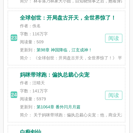
简介：
林零落乃林家大小姐，自知晓情事之后，她看身边侍
全球创世：开局盘古开天，全世界惊了！
作者：佚名
字数：
116万字
23
阅读
阅读量：509
更新到：
第98章 神国降临，江玄成神！
简介：
《全球创世：开局盘古开天，全世界惊了！》 平行世界，全
妈咪带球跑：偏执总裁心尖宠
作者：汪晴天
字数：
141万字
24
阅读
阅读量：5979
更新到：
第1064章 番外闫月月篇
简介：
关于妈咪带球跑：偏执总裁心尖宠：他，商业天才，A市的
白痴剑仙