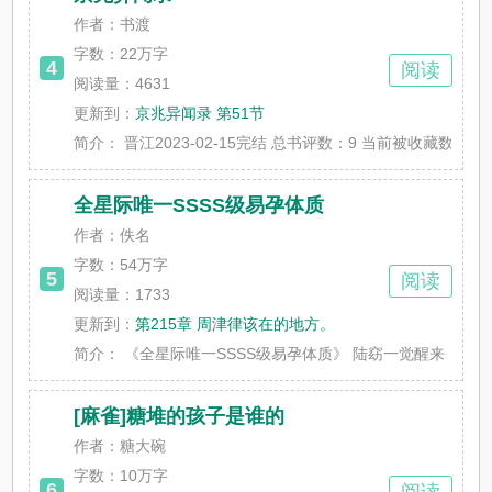
作者：书渡
字数：
22万字
4
阅读
阅读量：4631
更新到：
京兆异闻录 第51节
简介：
晋江2023-02-15完结 总书评数：9 当前被收藏数：48 营养
全星际唯一SSSS级易孕体质
作者：佚名
字数：
54万字
5
阅读
阅读量：1733
更新到：
第215章 周津律该在的地方。
简介：
《全星际唯一SSSS级易孕体质》 陆窈一觉醒来，穿越到男
[麻雀]糖堆的孩子是谁的
作者：糖大碗
字数：
10万字
6