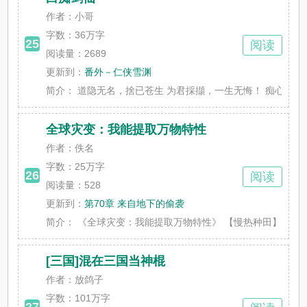
作者：小哥
字数：
36万字
25
阅读
阅读量：2689
更新到：
番外－仁侠雪渊
简介：
道隐无名，捨已苍生 为君採擷，一生无悔！ 痴心绝对剑仙
全球灾变：我能提取万物特性
作者：佚名
字数：
25万字
26
阅读
阅读量：528
更新到：
第70章 来自地下的偷袭
简介：
《全球灾变：我能提取万物特性》 【慢热种田】【末世基
[三国]混在三国当神棍
作者：放鸽子
字数：
101万字
27