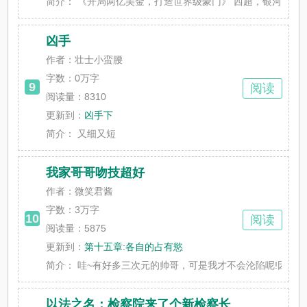
简介：
《开局两亿美金，打造世界级豪门》 西超，银河闪烁，宇宙
凶手
作者：壮士小蛮腰
字数：
0万字
9
阅读
阅读量：8310
更新到：
凶手下
简介：
又细又短
我家哥哥吻技超好
作者：微笑君酱
字数：
3万字
10
阅读
阅读量：5875
更新到：
第十五章:各自的占有慾
简介：
哇~有好多三次元的帅哥，可是我才不会沦陷呢!因为…我可是
以法之名：检察院来了个新检察长