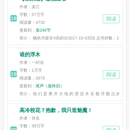
作者：楽江
字数：
57万字
18
阅读
阅读量：4732
更新到：
第245节
简介：
橘色书屋非V高积分2017-10-6完结 总书评数：1085 当
谁的浮木
作者：一封信
字数：
1万字
19
阅读
阅读量：2670
更新到：
尾声（最终回）
简介：
他 们 是 离 开 大 地 的 漂 流 木 在 载 浮 载 沉 的 人 生 中
高冷校花？抱歉，我只造魅魔！
作者：佚名
字数：
39万字
20