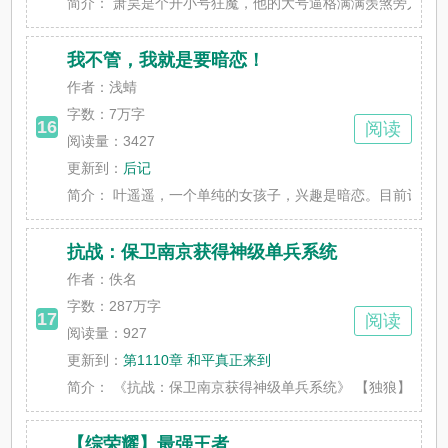
简介：
萧昊是个开小号狂魔，他的大号逼格满满羡煞旁人，而小号
我不管，我就是要暗恋！
作者：浅蜻
字数：
7万字
16
阅读
阅读量：3427
更新到：
后记
简介：
叶遥遥，一个单纯的女孩子，兴趣是暗恋。目前记录已高达
抗战：保卫南京获得神级单兵系统
作者：佚名
字数：
287万字
17
阅读
阅读量：927
更新到：
第1110章 和平真正来到
简介：
《抗战：保卫南京获得神级单兵系统》 【独狼】+【不爆
【综荣耀】最强王者