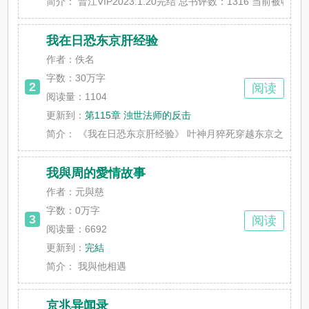
简介：
晋江VIP2023.1.20完结 总书评数：1316 当前被收藏数：1
我在日恐东京肝经验
作者：佚名
字数：
30万字
2
阅读
阅读量：1104
更新到：
第115章 浊世法师的反击
简介：
《我在日恐东京肝经验》 叶神月猝死穿越东京之后，发现
我與周的愛情故事
作者：元與慈
字数：
0万字
3
阅读
阅读量：6692
更新到：
完結
简介：
我與他相遇
京兆异闻录