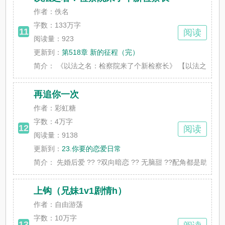
作者：佚名
字数：
133万字
11
阅读
阅读量：923
更新到：
第518章 新的征程（完）
简介：
《以法之名：检察院来了个新检察长》 【以法之名】+【第
再追你一次
作者：彩虹糖
字数：
4万字
12
阅读
阅读量：9138
更新到：
23.你要的恋爱日常
简介：
先婚后爱 ?? ?双向暗恋 ?? 无脑甜 ??配角都是助攻
上钩（兄妹1v1剧情h）
作者：自由游荡
字数：
10万字
13