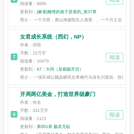
阅读
阅读量：8895
更新到：
[麻雀]糖堆的孩子是谁的_第37章
简介：
一个月前，唐山海被陌生人迷晕……一个月之后，他有了孩
女君成长系统（西幻，NP）
作者：祁琅
字数：
15万字
7
阅读
阅读量：10479
更新到：
67：大同（皇都篇开启）
简介：
一场车祸让魏染横死在青梅竹马洛长川面前。投胎转世之际
开局两亿美金，打造世界级豪门
作者：佚名
字数：
331万字
8
阅读
阅读量：1121
更新到：
第901章 极其无耻