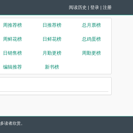
阅读历史
|
登录
|
注册
周推荐榜
日推荐榜
总月票榜
周鲜花榜
日鲜花榜
总鸡蛋榜
日销售榜
月勤更榜
周勤更榜
编辑推荐
新书榜
多读者欣赏。