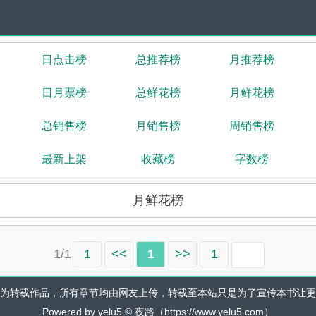
日点击榜
总推荐榜
月推荐榜
日月票榜
总鲜花榜
月鲜花榜
总销售榜
月销售榜
周销售榜
最新上架
收藏榜
字数榜
月鲜花榜
1/1
1
<<
1
>>
1
为转载作品，所有章节均由网友上传，转载至本站只是为了宣传本书让更
Powered by yelu5 © 夜路（https://www.yelu5.com）