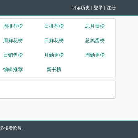
阅读历史
|
登录
|
注册
周推荐榜
日推荐榜
总月票榜
周鲜花榜
日鲜花榜
总鸡蛋榜
日销售榜
月勤更榜
周勤更榜
编辑推荐
新书榜
多读者欣赏。