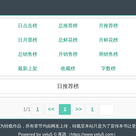
日点击榜
总推荐榜
月推荐榜
日月票榜
总鲜花榜
月鲜花榜
总销售榜
月销售榜
周销售榜
最新上架
收藏榜
字数榜
日推荐榜
1/1
1
<<
1
>>
1
为转载作品，所有章节均由网友上传，转载至本站只是为了宣传本书让更
Powered by yelu5 © 夜路（https://www.yelu5.com）