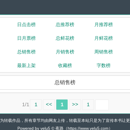
日点击榜
总推荐榜
月推荐榜
日月票榜
总鲜花榜
月鲜花榜
总销售榜
月销售榜
周销售榜
最新上架
收藏榜
字数榜
总销售榜
1/1
1
<<
1
>>
1
为转载作品，所有章节均由网友上传，转载至本站只是为了宣传本书让更
Powered by yelu5 © 夜路（https://www.yelu5.com）