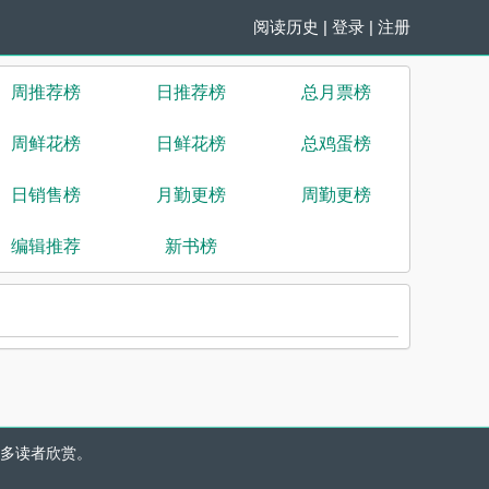
阅读历史
|
登录
|
注册
周推荐榜
日推荐榜
总月票榜
周鲜花榜
日鲜花榜
总鸡蛋榜
日销售榜
月勤更榜
周勤更榜
编辑推荐
新书榜
多读者欣赏。