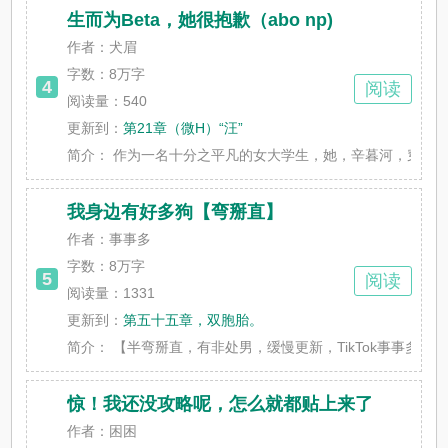
生而为Beta，她很抱歉（abo np)
作者：犬眉
字数：
8万字
4
阅读
阅读量：540
更新到：
第21章（微H）“汪”
简介：
作为一名十分之平凡的女大学生，她，辛暮河，穿越到了A
我身边有好多狗【弯掰直】
作者：事事多
字数：
8万字
5
阅读
阅读量：1331
更新到：
第五十五章，双胞胎。
简介：
【半弯掰直，有非处男，缓慢更新，TikTok事事多VB妈咪
惊！我还没攻略呢，怎么就都贴上来了
作者：困困