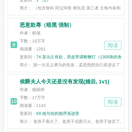
更新到：
1”（2）
简介：
（包含骨科 同父同母 师生恋 第三者 主角均未和男性发
恶意欺辱（暗黑 强制）
作者：郁塌
字数：
14万字
9
阅读
阅读量：1261
更新到：
74.宣示占有欲，用皮带调教鞭打（1300珠的免
简介：
因一次见义勇为的告发，孟思尧把自己搭进去了，她成了霸
侯爵夫人今天还是没有发现(婚后, 1v1)
作者：猫厨师
字数：
17万字
10
阅读
阅读量：1143
更新到：
69.他与你的循序渐进里
简介：
老房子着火了。老房子试图灭火。老房子放弃了。老房子里