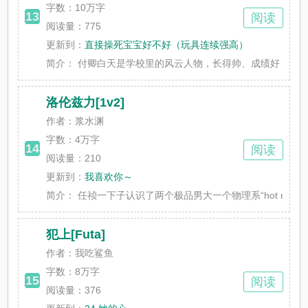
字数：
10万字
13
阅读
阅读量：775
更新到：
直接操死宝宝好不好（玩具连续强高）
简介：
付卿白天是学校里的风云人物，长得帅、成绩好，钱多到花
洛伦兹力[1v2]
作者：浆水渊
字数：
4万字
14
阅读
阅读量：210
更新到：
我喜欢你～
简介：
任祯一下子认识了两个极品男大一个物理系“hot nerd”一
犯上[Futa]
作者：我吃鲨鱼
字数：
8万字
15
阅读
阅读量：376