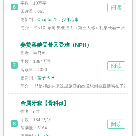
字数：
19万字
6
阅读
阅读量：863
更新到：
Chapter78：少年心事
简介：
*1v10 np向 男全洁！（第三人称）礼栗长着一张明艳
姜赞容她受苦又受难（NPH）
作者：叁只鱼
字数：
1884万字
7
阅读
阅读量：4320
更新到：
莲子-6-H
简介：
只是和妹妹来这里旅游的她没想到会直接噶在了这个世界，
金属牙套【骨科gl】
作者：n君
字数：
1342万字
8
阅读
阅读量：5164