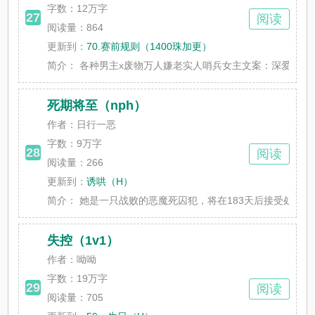
字数：
12万字
27
阅读
阅读量：864
更新到：
70.赛前规则（1400珠加更）
简介：
各种男主x废物万人嫌老实人哨兵女主文案：深爱的未婚夫
死期将至（nph）
作者：日行一恶
字数：
9万字
28
阅读
阅读量：266
更新到：
诱哄（H）
简介：
她是一只战败的恶魔死囚犯，将在183天后接受处决。她想
失控（1v1）
作者：呦呦
字数：
19万字
29
阅读
阅读量：705