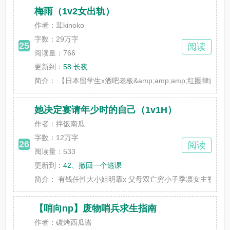
梅雨（1v2女出轨）
作者：茸kinoko
字数：
29万字
25
阅读
阅读量：766
更新到：
58.长夜
简介：
【日本留学生x酒吧老板&amp;amp;amp;红圈律师】（
她决定宴请年少时的自己（1v1H）
作者：拌饭南瓜
字数：
12万字
26
阅读
阅读量：533
更新到：
42、撤回一个逃课
简介：
有钱任性大小姐明霏x 父母双亡穷小子季凛女主视角：明
【哨向np】废物哨兵求生指南
作者：碳烤西瓜酱