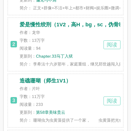
更新到：
偏见与不屑
简介：
正文+群像+不洁+年上+都市+财阀+娱乐圈+微调+暗黑+强
爱是慢性绞刑（1V2，高H，bg，sc，伪骨科）
作者：龙华
字数：
13万字
2
阅读
阅读量：94
更新到：
Chapter.33马丁入狱
简介：
李希法十六岁那年，家庭重组，继兄郑世越闯入她的生活。
造礁珊瑚（师生1V1）
作者：片叶
字数：
11万字
3
阅读
阅读量：233
更新到：
第58章美味贵云
简介：
珊瑚虫为虫黄藻提供了一个家， 虫黄藻把光化成糖喂给