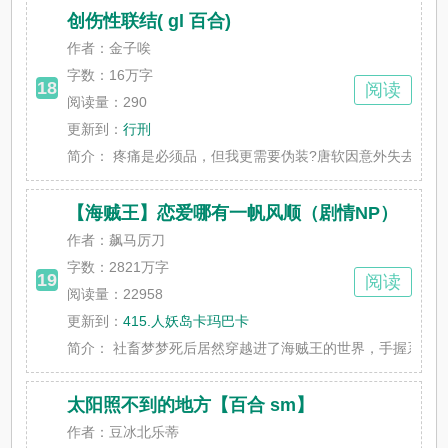
创伤性联结( gl 百合)
作者：金子唉
字数：
16万字
18
阅读
阅读量：290
更新到：
行刑
简介：
疼痛是必须品，但我更需要伪装?唐软因意外失去了父母，
【海贼王】恋爱哪有一帆风顺（剧情NP）
作者：飙马厉刀
字数：
2821万字
19
阅读
阅读量：22958
更新到：
415.人妖岛卡玛巴卡
简介：
社畜梦梦死后居然穿越进了海贼王的世界，手握系统，看到
太阳照不到的地方【百合 sm】
作者：豆冰北乐蒂