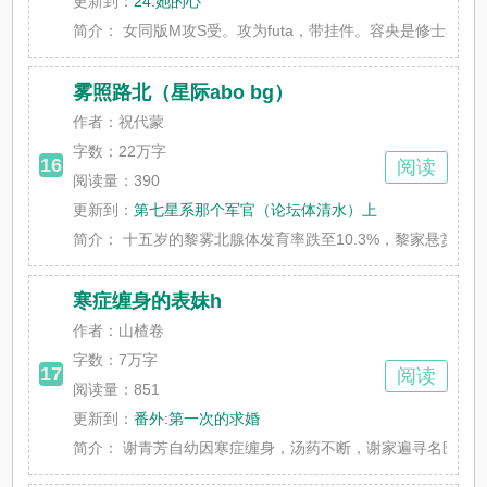
更新到：
24.她的心
简介：
女同版M攻S受。攻为futa，带挂件。容央是修士界当之
雾照路北（星际abo bg）
作者：祝代蒙
字数：
22万字
16
阅读
阅读量：390
更新到：
第七星系那个军官（论坛体清水）上
简介：
十五岁的黎雾北腺体发育率跌至10.3%，黎家悬赏一亿信用
寒症缠身的表妹h
作者：山楂卷
字数：
7万字
17
阅读
阅读量：851
更新到：
番外:第一次的求婚
简介：
谢青芳自幼因寒症缠身，汤药不断，谢家遍寻名医不得，直