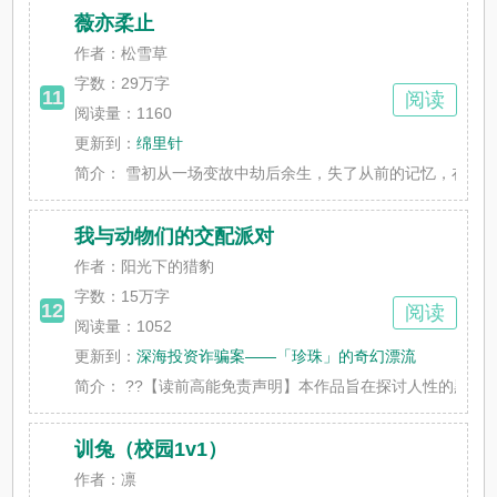
薇亦柔止
作者：松雪草
字数：
29万字
11
阅读
阅读量：1160
更新到：
绵里针
简介：
雪初从一场变故中劫后余生，失了从前的记忆，在山中与救
我与动物们的交配派对
作者：阳光下的猎豹
字数：
15万字
12
阅读
阅读量：1052
更新到：
深海投资诈骗案——「珍珠」的奇幻漂流
简介：
??【读前高能免责声明】本作品旨在探讨人性的黑暗面。
训兔（校园1v1）
作者：凛