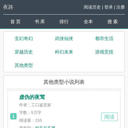
夜路
阅读历史
|
登录
|
注册
首 页
书 库
排行
全本
搜 索
玄幻奇幻
武侠仙侠
都市生活
穿越历史
科幻未来
游戏竞技
其他类型
其他类型小说列表
虚伪的夜莺
作者：工口鉴赏家
字数：
5万字
1
阅读
阅读量：155