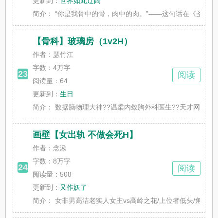
更新到：
世界如此辽阔
简介：
“你是我骨中的骨，肉中的肉。”——这句话在《圣经》里
【骨科】玻璃房（1v2H）
作者：瑟竹江
字数：
4万字
23
阅读
阅读量：64
更新到：
生日
简介：
数据脑物理大神??温柔内敛胸外科医生??天才网球运动员
画壁【女出轨 不做会死H】
作者：念湫
字数：
8万字
24
阅读
阅读量：508
更新到：
又作妖了
简介：
女非男高洁老实人女主vs高岭之花/上位者低头/角色扮演