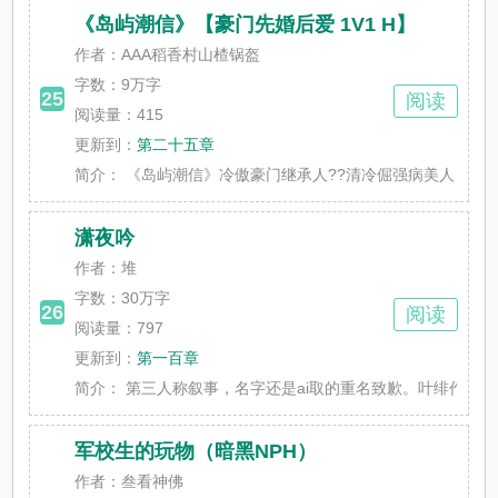
《岛屿潮信》【豪门先婚后爱 1V1 H】
作者：AAA稻香村山楂锅盔
字数：
9万字
25
阅读
阅读量：415
更新到：
第二十五章
简介：
《岛屿潮信》冷傲豪门继承人??清冷倔强病美人｜契约结婚
潇夜吟
作者：堆
字数：
30万字
26
阅读
阅读量：797
更新到：
第一百章
简介：
第三人称叙事，名字还是ai取的重名致歉。叶绯作为年轻
军校生的玩物（暗黑NPH）
作者：叁看神佛