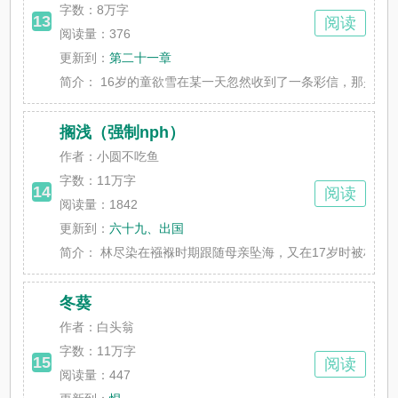
字数：
8万字
13
阅读
阅读量：376
更新到：
第二十一章
简介：
16岁的童欲雪在某一天忽然收到了一条彩信，那是她1
搁浅（强制nph）
作者：小圆不吃鱼
字数：
11万字
14
阅读
阅读量：1842
更新到：
六十九、出国
简介：
林尽染在襁褓时期跟随母亲坠海，又在17岁时被林家寻回。
冬葵
作者：白头翁
字数：
11万字
15
阅读
阅读量：447