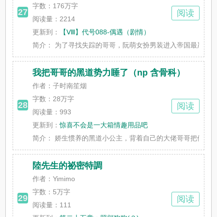
字数：
176万字
27
阅读
阅读量：2214
更新到：
【Ⅷ】代号088-偶遇（剧情）
简介：
为了寻找失踪的哥哥，阮萌女扮男装进入帝国最严苛的军校
我把哥哥的黑道势力睡了（np 含骨科）
作者：子时南笙烟
字数：
28万字
28
阅读
阅读量：993
更新到：
惊喜不会是一大箱情趣用品吧
简介：
娇生惯养的黑道小公主，背着自己的大佬哥哥把他的庄园当
陸先生的祕密特調
作者：Yimimo
字数：
5万字
29
阅读
阅读量：111