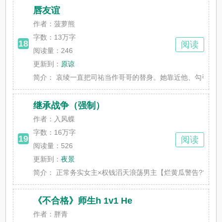
唇友谊
作者：菠萝熊
字数：
13万字
18
阅读
阅读量：246
更新到：
原谅
简介：
哀绫一直把司祐当作哥哥的替身。她靠近他、勾引他、利用
继承战争（强制）
作者：入风蝶
字数：
16万字
19
阅读
阅读量：526
更新到：
夜景
简介：
正常务实女主×权钱滔天浪荡男主【烂黄瓜警告??? 女非
《不合格》师生h 1v1 He
作者：胖青