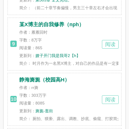
更新到：
第305章 全文完结。
简介：
（前二十章节奏偏慢，男主三十章左右才会出现，爽文甜宠
某X博主的自我修养（nph）
作者：雁雁回时
字数：
8万字
9
阅读
阅读量：865
更新到：
嫂子开门我是我哥2【h】
简介：
时月作为一名黑X博主，对自己的作品是有一定要求的！她
静海旖旎（校园高H）
作者：rr旖
字数：
303万字
10
阅读
阅读量：8085
更新到：
旖旎-逛街
简介：
厕拍、猥亵、露出、调教、抄底、偷窥、打胶简介:静海市