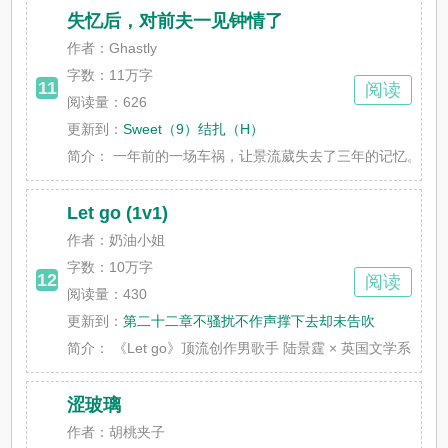
失忆后，对前夫一见钟情了
作者：Ghastly
字数：
11万字
11
阅读
阅读量：626
更新到：
Sweet（9）结扎（H）
简介：
一年前的一场车祸，让景流葳失去了三年的记忆。不过她并
Let go (1v1)
作者：奶油小姐
字数：
10万字
12
阅读
阅读量：430
更新到：
第二十二章不骚扰不作声撑下去却未告吹
简介：
《Let go》顶流创作男歌手 陆景霆 × 英国文学系副教授 苏清
涩玻璃
作者：胡桃夹子