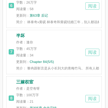
字数：
26万字
6
阅读
阅读量：58
更新到：
第63章 后记
简介：
林泰奇x黄砚 林泰奇和黄砚结婚三年，别人都说林泰奇命好
半坏
作者：逢你
字数：
45万字
7
阅读
阅读量：34
更新到：
Chapter 84(5/5)
简介：
黎冉跟靳言是从小长到大的青梅竹马。 所有人都认为他们
三嫁权宦
作者：是空有呀
字数：
100万字
8
阅读
阅读量：21