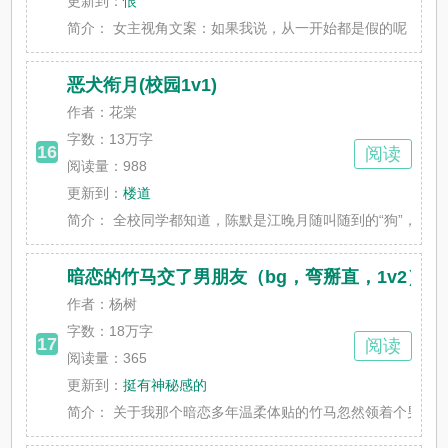
更新到：
恨
简介：
女主视角文案：如果我说，从一开始都是假的呢？男主视角
恶犬衔月(校园1v1)
作者：花棠
字数：
13万字
16
阅读
阅读量：988
更新到：
楼道
简介：
全校同学都知道，陈默是江晚月随叫随到的“狗”，是身份
暗恋的竹马交了男朋友（bg，弯掰直，1v2）
作者：杨树
字数：
18万字
17
阅读
阅读量：365
更新到：
挺有神秘感的
简介：
关于我那个暗恋多年温柔体贴的竹马忽然领着个男的羞答答