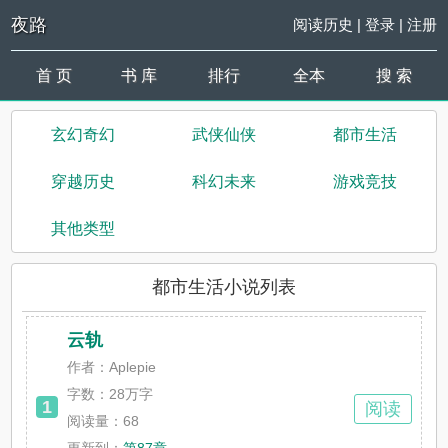
夜路
阅读历史
|
登录
|
注册
首 页
书 库
排行
全本
搜 索
玄幻奇幻
武侠仙侠
都市生活
穿越历史
科幻未来
游戏竞技
其他类型
都市生活小说列表
云轨
作者：Aplepie
字数：
28万字
1
阅读
阅读量：68