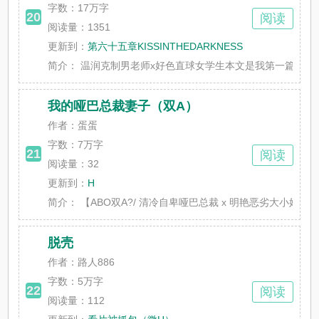
字数：
17万字
20
阅读
阅读量：1351
更新到：
第六十五章KISSINTHEDARKNESS
简介：
温润克制男老师x好色直球女学生本文是我第一篇文 主要是为
我的哑巴总裁妻子（双A）
作者：蛋蛋
字数：
7万字
21
阅读
阅读量：32
更新到：
H
简介：
【ABO双A?/ 清冷自卑哑巴总裁 x 明艳恶劣大小姐?/ 
脱壳
作者：路人886
字数：
5万字
22
阅读
阅读量：112