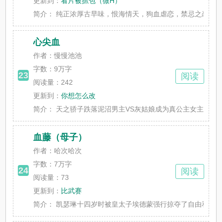
更新到：
看片被抓包（微H）
简介：
纯正浓厚古早味，恨海情天，狗血虐恋，禁忌之恋，小妈文学
心尖血
作者：慢慢池池
字数：
9万字
23
阅读
阅读量：242
更新到：
你想怎么改
简介：
天之骄子跌落泥沼男主VS灰姑娘成为真公主女主林音单亲
血藤（母子）
作者：哈次哈次
字数：
7万字
24
阅读
阅读量：73
更新到：
比武赛
简介：
凯瑟琳十四岁时被皇太子埃德蒙强行掠夺了自由和身体，五