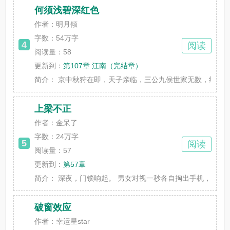
何须浅碧深红色
作者：明月倾
字数：
54万字
4
阅读
阅读量：58
更新到：
第107章 江南（完结章）
简介：
京中秋狩在即，天子亲临，三公九侯世家无数，纷纷为争夺
上梁不正
作者：金呆了
字数：
24万字
5
阅读
阅读量：57
更新到：
第57章
简介：
深夜，门锁响起。 男女对视一秒各自掏出手机，几乎同时拨下
破窗效应
作者：幸运星star