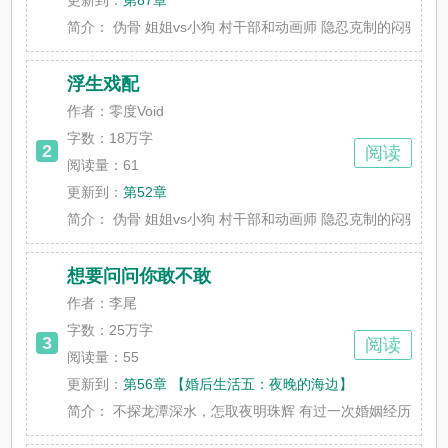
更新到：
第87章
简介：
伪骨 姐姐vs小狗 村干部和动画师 隐忍克制的闷骚0.9vs无
浮生戏配
作者：零度Void
字数：
18万字
2
阅读
阅读量：61
更新到：
第52章
简介：
伪骨 姐姐vs小狗 村干部和动画师 隐忍克制的闷骚0.9vs无
想要问问你敢不敢
作者：李尾
字数：
25万字
3
阅读
阅读量：55
更新到：
第56章 【婚后生活五：夜晚的海边】
简介：
不探龙潭深水，怎取夜明珠辉 有过一次婚姻经历的肿瘤外