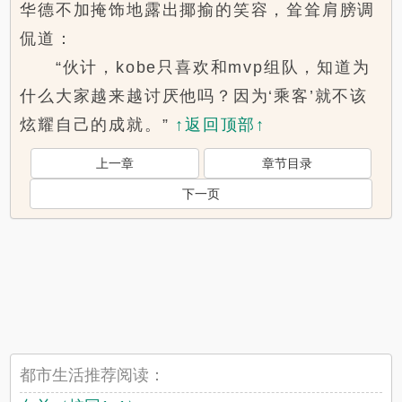
华德不加掩饰地露出揶揄的笑容，耸耸肩膀调
侃道：
“伙计，kobe只喜欢和mvp组队，知道为
什么大家越来越讨厌他吗？因为‘乘客’就不该
炫耀自己的成就。”
↑返回顶部↑
上一章
章节目录
下一页
都市生活推荐阅读：