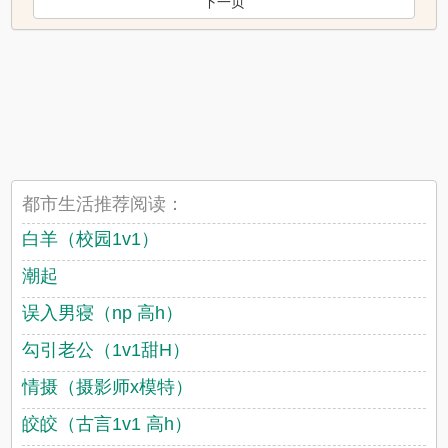
下一页
都市生活推荐阅读：
白羊（校园1v1）
潮起
误入男寝（np 高h）
勾引老公（1v1甜H）
情摄（摄影师x模特）
皎皎（古言1v1 高h）