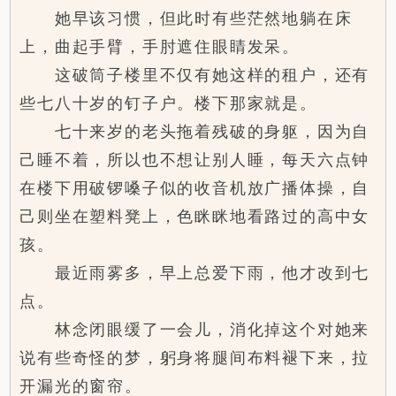
她早该习惯，但此时有些茫然地躺在床
上，曲起手臂，手肘遮住眼睛发呆。
这破筒子楼里不仅有她这样的租户，还有
些七八十岁的钉子户。楼下那家就是。
七十来岁的老头拖着残破的身躯，因为自
己睡不着，所以也不想让别人睡，每天六点钟
在楼下用破锣嗓子似的收音机放广播体操，自
己则坐在塑料凳上，色眯眯地看路过的高中女
孩。
最近雨雾多，早上总爱下雨，他才改到七
点。
林念闭眼缓了一会儿，消化掉这个对她来
说有些奇怪的梦，躬身将腿间布料褪下来，拉
开漏光的窗帘。