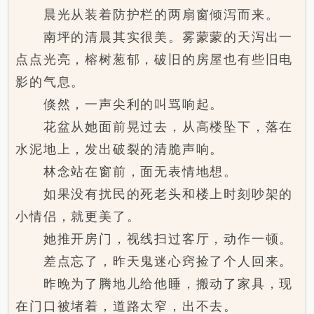
晨光从装着防护栏的两扇窗倾泻而来。
南坪的清晨其实很美。雾蒙蒙的天泻出一
点点光亮，榕树葱郁，破旧的房屋也有些旧电
影的气息。
倏然，一声尖利的叫骂响起。
花盆从她面前晃过去，从高楼坠下，落在
水泥地上，发出破裂的清脆声响。
林念站在窗前，面无表情地想。
如果没有扰民的死老头和楼上时刻吵架的
小情侣，就更美了。
她推开房门，视线扫过客厅，动作一顿。
差点忘了，昨天鬼迷心窍捡了个人回来。
昨晚为了腾地儿给他睡，搬动了家具，现
在门口被堵着，道路太窄，出不去。