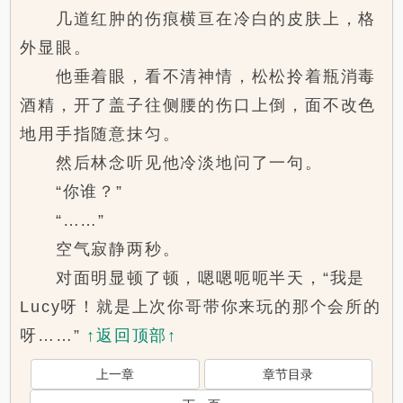
几道红肿的伤痕横亘在冷白的皮肤上，格
外显眼。
他垂着眼，看不清神情，松松拎着瓶消毒
酒精，开了盖子往侧腰的伤口上倒，面不改色
地用手指随意抹匀。
然后林念听见他冷淡地问了一句。
“你谁？”
“……”
空气寂静两秒。
对面明显顿了顿，嗯嗯呃呃半天，“我是
Lucy呀！就是上次你哥带你来玩的那个会所的
呀……”
↑返回顶部↑
上一章
章节目录