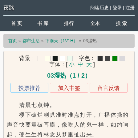
夜路
阅读历史
|
登录
|
注册
首 页
书 库
排行
全本
搜 索
首页
都市生活
下雨天（1V1H）
03湿热
背景：
字色：
字体：
[
小
中
大
]
03湿热（1 / 2）
投票推荐
加入书签
留言反馈
清晨七点钟。
楼下破烂喇叭准时准点打开，广播体操的
声音快要震破耳膜，像吃人的鬼一样，如约响
起，硬生生将林念从梦里扯出来。