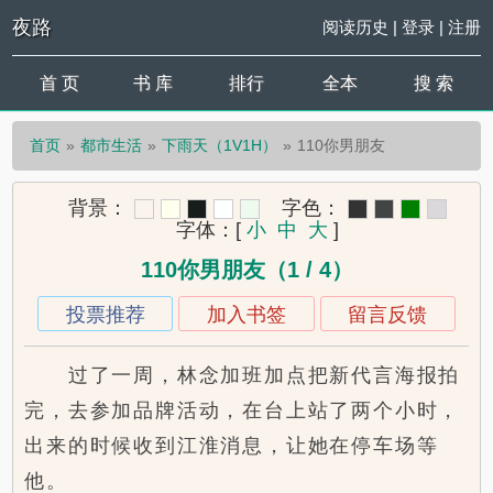
夜路
阅读历史
|
登录
|
注册
首 页
书 库
排行
全本
搜 索
首页
都市生活
下雨天（1V1H）
110你男朋友
背景：
字色：
字体：
[
小
中
大
]
110你男朋友（1 / 4）
投票推荐
加入书签
留言反馈
过了一周，林念加班加点把新代言海报拍
完，去参加品牌活动，在台上站了两个小时，
出来的时候收到江淮消息，让她在停车场等
他。