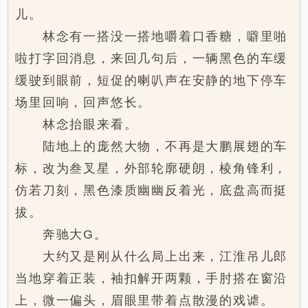
儿。
林念有一搭没一搭地嚼着口香糖，噼里啪
啦打字回消息，来回几句后，一辆黑色的车缓
缓驶到眼前，短促的喇叭声在安静的地下停车
场里回响，回声悠长。
林念抬眼来看。
陆地上的庞然大物，不再是大鹏展翅的车
标，改为叁叉星，外部轮廓硬朗，棱角锋利，
仿若刀刻，黑色漆质幽幽反着光，底盘高而挺
拔。
奔驰大G。
大约又是刚从什么局上出来，江淮吊儿郎
当地穿着正装，袖扣解开两颗，手肘搭在窗沿
上，微一偏头，眉眼里带着点散漫的戏谑。