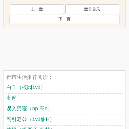
上一章
章节目录
下一页
都市生活推荐阅读：
白羊（校园1v1）
潮起
误入男寝（np 高h）
勾引老公（1v1甜H）