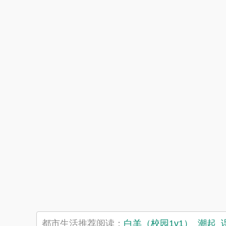
都市生活推荐阅读：
白羊（校园1v1）
潮起