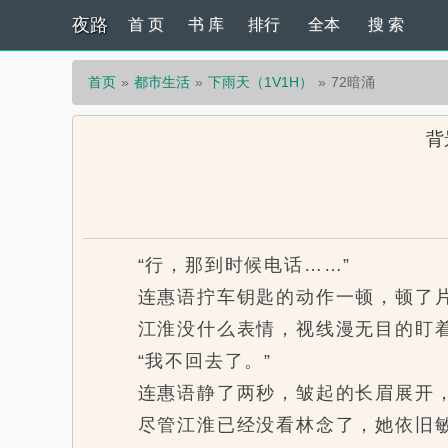
夜路
首 页
书 库
排行
全本
搜 索
首页
都市生活
下雨天（1V1H）
72暗涌
背
“行，那到时候电话……”
连惠语拧车钥匙的动作一顿，顿了片刻
江淮没什么表情，视线漫无目的盯着
“我不回去了。”
连惠语静了两秒，皱起的长眉展开，
尽管江淮已经没看林念了，她依旧敏