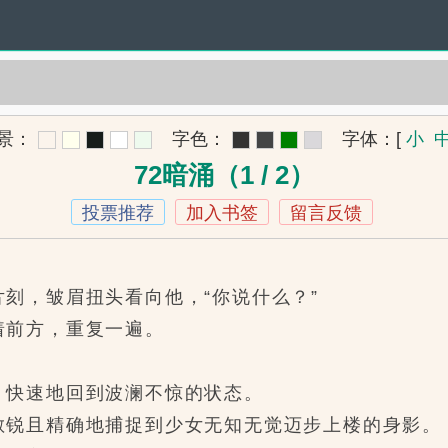
景：
字色：
字体：
[
小
72暗涌（1 / 2）
投票推荐
加入书签
留言反馈
，皱眉扭头看向他，“你说什么？”
前方，重复一遍。
快速地回到波澜不惊的状态。
锐且精确地捕捉到少女无知无觉迈步上楼的身影。