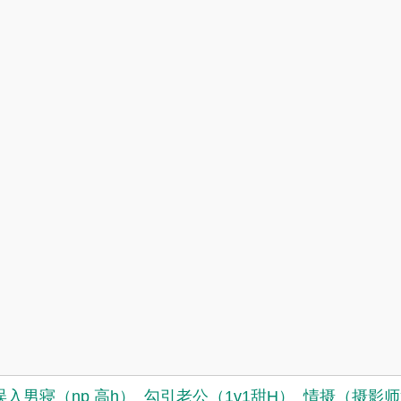
误入男寝（np 高h）
勾引老公（1v1甜H）
情摄（摄影师