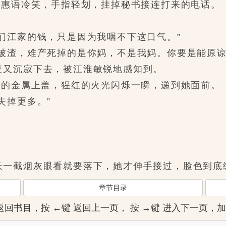
惠语冷笑，手指轻划，挂掉秘书接连打来的电话。
江家的钱，只是因为我咽不下这口气。”
渣，难产死掉的是你妈，不是我妈。你要是能原谅
又沉寂下去，被江淮敏锐地感知到。
的金属上盖，猩红的火光闪烁一瞬，递到她面前。
掉更多。”
一截烟灰眼看就要落下，她才伸手接过，脸色到底
章节目录
]键 返回书目，按 ←键 返回上一页， 按 →键 进入下一