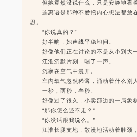
但她竟然没说什么，只是安静地看着
连惠语是那种不爱把内心想法都放在脸
思。
“你说真的？”
好半晌，她声线平稳地问。
好像他们正在讨论的不是从小到大一起
江淮沉默片刻，嗯了一声。
沉寂在空气中漫开。
车内氧气忽然稀薄，涌动着什么别人
一秒，两秒，叁秒。
好像过了很久，小卖部边的一局象棋
“那你怎么还不走？”
“你没话跟我说么。”
江淮长腿支地，散漫地活动着脖颈，