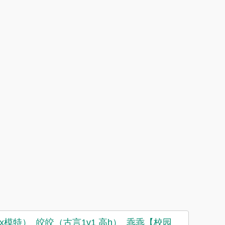
x模特）
皎皎（古言1v1 高h）
乖乖【校园