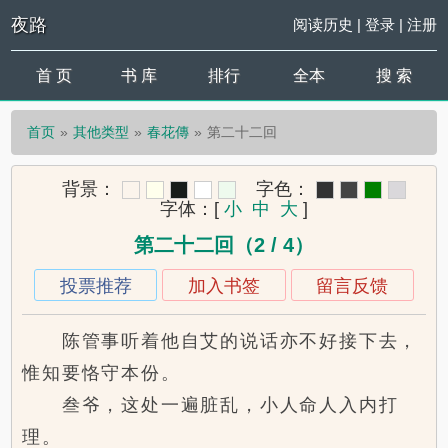
夜路
阅读历史
|
登录
|
注册
首 页
书 库
排行
全本
搜 索
首页
其他类型
春花傳
第二十二回
背景：
字色：
字体：
[
小
中
大
]
第二十二回（2 / 4）
投票推荐
加入书签
留言反馈
陈管事听着他自艾的说话亦不好接下去，
惟知要恪守本份。
叁爷，这处一遍脏乱，小人命人入内打
理。