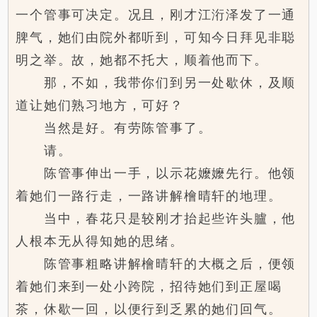
一个管事可决定。况且，刚才江洐泽发了一通
脾气，她们由院外都听到，可知今日拜见非聪
明之举。故，她都不托大，顺着他而下。
那，不如，我带你们到另一处歇休，及顺
道让她们熟习地方，可好？
当然是好。有劳陈管事了。
请。
陈管事伸出一手，以示花嬤嬤先行。他领
着她们一路行走，一路讲解檜晴轩的地理。
当中，春花只是较刚才抬起些许头臚，他
人根本无从得知她的思绪。
陈管事粗略讲解檜晴轩的大概之后，便领
着她们来到一处小跨院，招待她们到正屋喝
茶，休歇一回，以便行到乏累的她们回气。