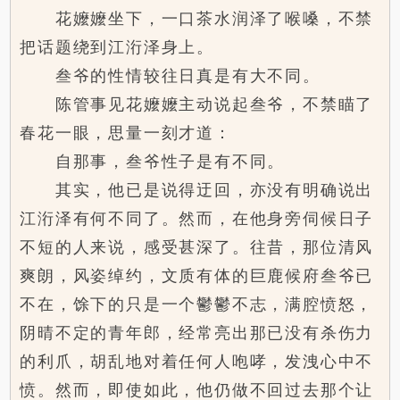
花嬤嬤坐下，一口茶水润泽了喉嗓，不禁
把话题绕到江洐泽身上。
叁爷的性情较往日真是有大不同。
陈管事见花嬤嬤主动说起叁爷，不禁瞄了
春花一眼，思量一刻才道：
自那事，叁爷性子是有不同。
其实，他已是说得迂回，亦没有明确说出
江洐泽有何不同了。然而，在他身旁伺候日子
不短的人来说，感受甚深了。往昔，那位清风
爽朗，风姿绰约，文质有体的巨鹿候府叁爷已
不在，馀下的只是一个鬱鬱不志，满腔愤怒，
阴晴不定的青年郎，经常亮出那已没有杀伤力
的利爪，胡乱地对着任何人咆哮，发洩心中不
愤。然而，即使如此，他仍做不回过去那个让