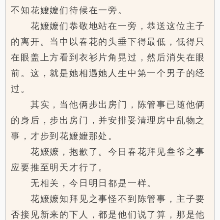
不知花嬤嬤们待候在一旁。
花嬤嬤们恭敬地站在一旁，恭送这位主子
的离开。当中以春花的头垂下得最低，低得只
在眼盖上方看到衣衫片角晃过，然后消失在眼
前。这，就是她相遇她人生中第一个男子的经
过。
其实，当他俩步出房门，陈管事已随他俩
的身后，步出房门，并安排妥清理房中乱物之
事，才步到花嬤嬤那处。
花嬤嬤，抱歉了。今日春花拜见叁爷之事
应要推至明天才行了。
无相关，今日明日都是一样。
花嬤嬤知拜见之事怪不到陈管事，主子要
否接见新来的下人，都是他们说了算，那是他