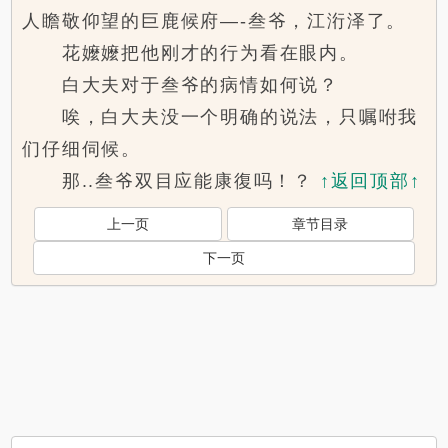
人瞻敬仰望的巨鹿候府—-叁爷，江洐泽了。
花嬤嬤把他刚才的行为看在眼内。
白大夫对于叁爷的病情如何说？
唉，白大夫没一个明确的说法，只嘱咐我
们仔细伺候。
那..叁爷双目应能康復吗！？
↑返回顶部↑
上一页
章节目录
下一页