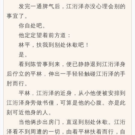
发完一通脾气后，江洐泽亦没心理会别的
事宜了。
你自处吧。
他定定望着前方道：
林平，扶我到别处休歇吧！
是。
看到陈管事到来，便已静静退到江洐泽身
后佇立的平林﹐伸出一手轻轻触碰江洐泽的手
肘而行。
平林﹐江洐泽的近身，从小他便被安排到
江洐泽身旁做书僮，可算是他的心腹。亦是此
刻可近他身的人。
当他俩步出房门，直逞到别处休歇。江洐
泽看不到周遭的一切，由着平林扶着而行，自