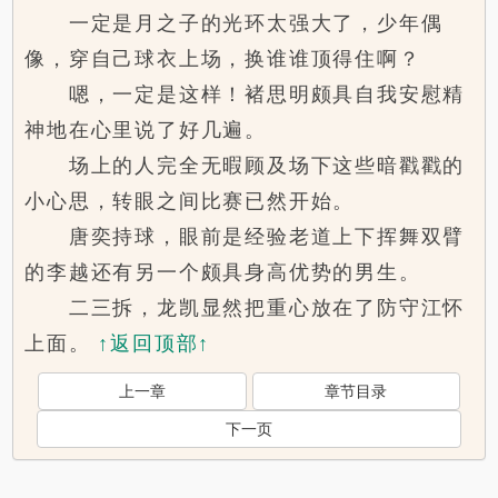
一定是月之子的光环太强大了，少年偶
像，穿自己球衣上场，换谁谁顶得住啊？
嗯，一定是这样！褚思明颇具自我安慰精
神地在心里说了好几遍。
场上的人完全无暇顾及场下这些暗戳戳的
小心思，转眼之间比赛已然开始。
唐奕持球，眼前是经验老道上下挥舞双臂
的李越还有另一个颇具身高优势的男生。
二三拆，龙凯显然把重心放在了防守江怀
上面。
↑返回顶部↑
上一章
章节目录
下一页