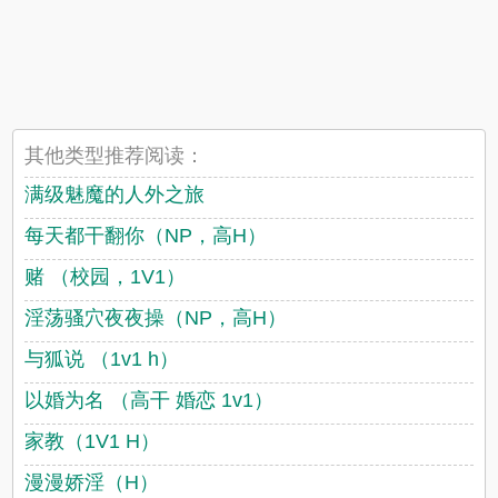
其他类型推荐阅读：
满级魅魔的人外之旅
每天都干翻你（NP，高H）
赌 （校园，1V1）
淫荡骚穴夜夜操（NP，高H）
与狐说 （1v1 h）
以婚为名 （高干 婚恋 1v1）
家教（1V1 H）
漫漫娇淫（H）