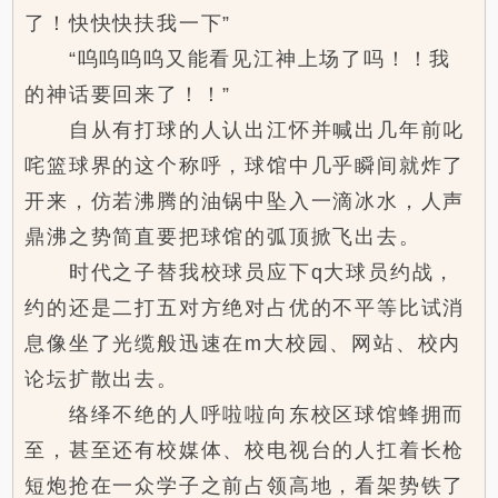
了！快快快扶我一下”
“呜呜呜呜又能看见江神上场了吗！！我
的神话要回来了！！”
自从有打球的人认出江怀并喊出几年前叱
咤篮球界的这个称呼，球馆中几乎瞬间就炸了
开来，仿若沸腾的油锅中坠入一滴冰水，人声
鼎沸之势简直要把球馆的弧顶掀飞出去。
时代之子替我校球员应下q大球员约战，
约的还是二打五对方绝对占优的不平等比试消
息像坐了光缆般迅速在m大校园、网站、校内
论坛扩散出去。
络绎不绝的人呼啦啦向东校区球馆蜂拥而
至，甚至还有校媒体、校电视台的人扛着长枪
短炮抢在一众学子之前占领高地，看架势铁了