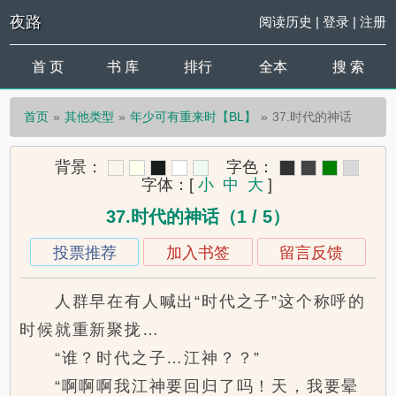
夜路
阅读历史
|
登录
|
注册
首 页
书 库
排行
全本
搜 索
首页
其他类型
年少可有重来时【BL】
37.时代的神话
背景：
字色：
字体：
[
小
中
大
]
37.时代的神话（1 / 5）
投票推荐
加入书签
留言反馈
人群早在有人喊出“时代之子”这个称呼的
时候就重新聚拢…
“谁？时代之子…江神？？”
“啊啊啊我江神要回归了吗！天，我要晕