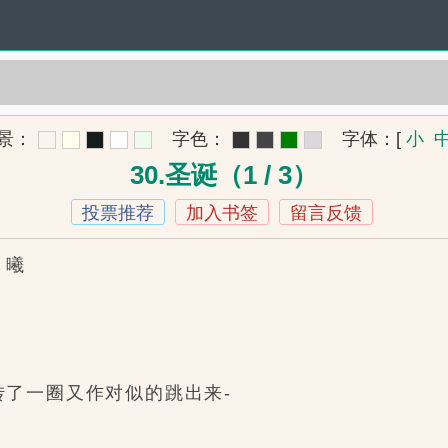
景：
字色：
字体：
[
小
30.圣诞（1 / 3）
投票推荐
加入书签
留言反馈
月曦
了一圈又作对似的跳出来-