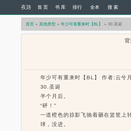
夜路
首 页
书 库
排行
全本
搜 索
首页
其他类型
年少可有重来时【BL】
30.圣诞
背
年少可有重来时【BL】 作者:云兮
30.圣诞
半个月后。
“砰！”
一道橙色的掠影飞驰着砸在篮筐上转
球，没进。