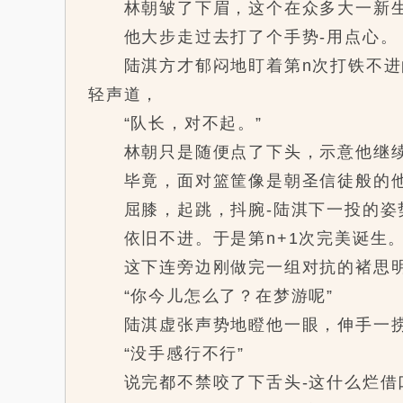
林朝皱了下眉，这个在众多大一新生
他大步走过去打了个手势-用点心。
陆淇方才郁闷地盯着第n次打铁不进的
轻声道，
“队长，对不起。”
林朝只是随便点了下头，示意他继
毕竟，面对篮筐像是朝圣信徒般的他
屈膝，起跳，抖腕-陆淇下一投的姿势
依旧不进。于是第n+1次完美诞生
这下连旁边刚做完一组对抗的褚思明
“你今儿怎么了？在梦游呢”
陆淇虚张声势地瞪他一眼，伸手一捞
“没手感行不行”
说完都不禁咬了下舌头-这什么烂借口