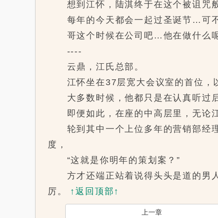
想到江怀，陆淇终于在这个被诅咒般的
每年的今天都会一起过圣诞节…可不知
哥这个时候在公司吧…他在做什么
----
云鼎，江氏总部。
江怀坐在37层宽大会议室的首位，以
大多数时候，他都只是在认真听过后
即便如此，在座的中高层里，无论江氏
轮到其中一个上位多年的营销部经理作
度，
“这就是你明年的策划案？”
方才还端正站着说得头头是道的男人一
厉。
↑返回顶部↑
上一章