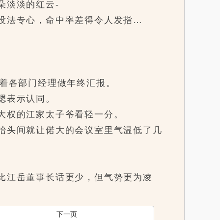
淡淡的红云-
没法专心，命中率差得令人发指…
着各部门经理做年终汇报。
嗯表示认同。
大权的江家太子爷看轻一分。
抬头间就让偌大的会议室里气温低了几
比江岳董事长话更少，但气势更为凌
下一页