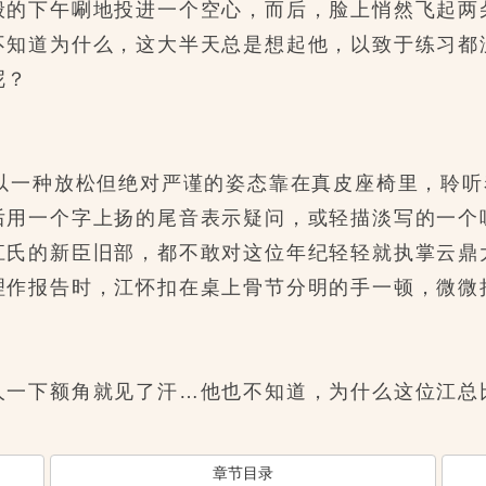
下午唰地投进一个空心，而后，脸上悄然飞起两朵
道为什么，这大半天总是想起他，以致于练习都
呢？
一种放松但绝对严谨的姿态靠在真皮座椅里，聆听
用一个字上扬的尾音表示疑问，或轻描淡写的一个
的新臣旧部，都不敢对这位年纪轻轻就执掌云鼎
报告时，江怀扣在桌上骨节分明的手一顿，微微
下额角就见了汗…他也不知道，为什么这位江总
章节目录