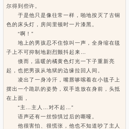
尔得到些许。
于是他只是像往常一样，啪地按灭了古铜
色的床头灯，房间里顿时一片漆黑。
“啊！”
地上的男孩忍不住惊叫一声，全身缩在毯
子上不可抑制地剧烈颤抖起来…
倏而，温暖的橘黄色灯光一下子重新亮
起，也把男孩从地狱的边缘拉回人间。
凌出了一身冷汗，嘴唇哆嗦着在小毯子上
摆出一个跪趴的姿势，双手迭放在身前，头抵
在上面，
“主…主人…对不起…”
语声还有一丝惊惧过后的嘶哑。
他很害怕、很慌张，他也不知道吵了主人