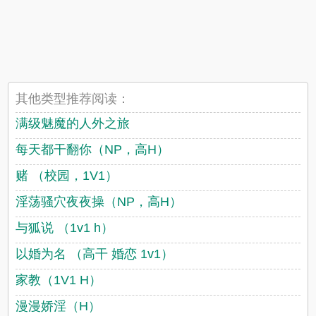
其他类型推荐阅读：
满级魅魔的人外之旅
每天都干翻你（NP，高H）
赌 （校园，1V1）
淫荡骚穴夜夜操（NP，高H）
与狐说 （1v1 h）
以婚为名 （高干 婚恋 1v1）
家教（1V1 H）
漫漫娇淫（H）