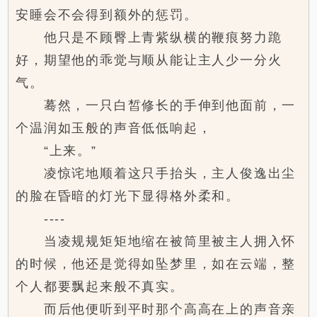
安睡会不会得到额外的惩罚。
他只是不顾臀上青紫纵横的鞭痕努力跪
好，期望他的乖觉与顺从能让主人少一分火
气。
蓦然，一只白皙修长的手伸到他面前，一
个温润如玉般的声音低低响起，
“上来。”
凌惊诧地顺着这只手抬头，主人俊逸出尘
的脸在昏暗的灯光下显得格外柔和。
----
当凌规规矩矩地缩在被筒里被主人拥入怀
的时候，他还是觉得如坠梦里，如在云端，整
个人都要飘起来般不真实。
而后他便听到平时那个高高在上的声音亲