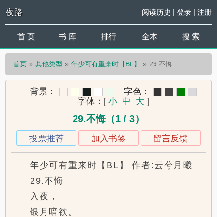
夜路
阅读历史
|
登录
|
注册
首 页
书 库
排行
全本
搜 索
首页
其他类型
年少可有重来时【BL】
29.不悔
背景：
字色：
字体：
[
小
中
大
]
29.不悔（1 / 3）
投票推荐
加入书签
留言反馈
年少可有重来时【BL】 作者:云兮月曦
29.不悔
入夜，
银月暗欲。