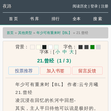
夜路
阅读历史
|
登录
|
注册
首 页
书 库
排行
全本
搜 索
首页
其他类型
年少可有重来时【BL】
21.曾经
背景：
字色：
字体：
[
小
中
大
]
21.曾经（1 / 3）
投票推荐
加入书签
留言反馈
年少可有重来时【BL】 作者:云兮月曦
21.曾经
凌沉浸在回忆的长河中回想-
其实，主人平日待他可以说是极好的。