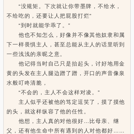
“没规矩。下次就让你带墨牌，不给水，
不给吃的，还要让人把屁股打烂”
“到时就能学乖了。”
他也不知怎么，好像并不像其他奴隶和属
下一样畏惧主人，甚至总能从主人的话里听到
一些浅浅的亲昵之意。
他记得当时自己只是抬起头，讨好地用金
黄的头发在主人腿边蹭了蹭，开口的声音像泉
水般叮咚清脆，
“不会的，主人不会这样对凌。”
主人似乎还被他的笃定逗笑了，摸了摸他
的头，就这样纵容了他的任性。
他想，主人真的对他很好…比母亲、继
父，还有他生命中所有遇到的人对他都好……