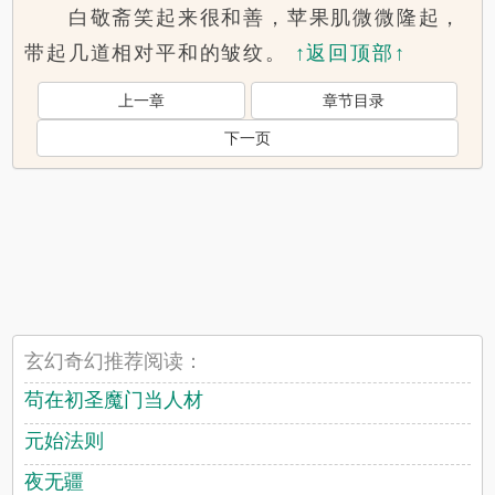
白敬斋笑起来很和善，苹果肌微微隆起，
带起几道相对平和的皱纹。
↑返回顶部↑
上一章
章节目录
下一页
玄幻奇幻推荐阅读：
苟在初圣魔门当人材
元始法则
夜无疆