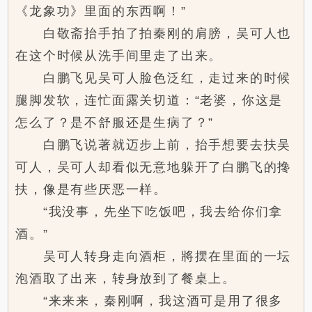
《龙象功》里面的东西啊！”
白敬斋抬手拍了拍秦刚的肩膀，吴可人也
在这个时候从洗手间里走了出来。
白鹏飞见吴可人脸色泛红，走过来的时候
腿脚发软，连忙面露关切道：“老婆，你这是
怎么了？是不舒服还是生病了？”
白鹏飞说著就迈步上前，抬手想要去扶吴
可人，吴可人却看似无意地躲开了白鹏飞的搀
扶，像是有些厌恶一样。
“我没事，先坐下吃饭吧，我去给你们拿
酒。”
吴可人转身走向酒柜，將摆在里面的一坛
泡酒取了出来，转身放到了餐桌上。
“来来来，秦刚啊，我这酒可是用了很多