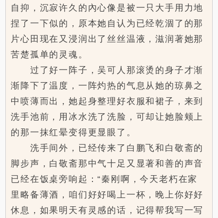
自抑，沉寂许久的內心像是被一只大手用力地
捏了一下似的，原本她自认为已经乾涸了的那
片心田现在又浸润出了丝丝温液，滋润著她那
苦楚孤单的灵魂。
过了好一阵子，吴可人那滚烫的身子才渐
渐降下了温度，一阵灼热的气息从她的琼鼻之
中喷薄而出，她起身整理好衣服和裙子，来到
洗手池前，用冰水洗了洗脸，可却让她脸颊上
的那一抹红晕变得更显眼了。
洗手间外，已经传来了白鹏飞和白敬斋的
脚步声，白敬斋那中气十足又显著和善的声音
已经在饭桌旁响起：“秦刚啊，今天老朽在家
里略备薄酒，咱们好好喝上一杯，晚上你好好
休息，如果明天有灵感的话，记得帮我写一写