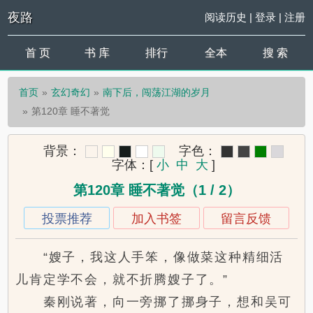
夜路
阅读历史
|
登录
|
注册
首 页
书 库
排行
全本
搜 索
首页
玄幻奇幻
南下后，闯荡江湖的岁月
第120章 睡不著觉
背景：
字色：
字体：
[
小
中
大
]
第120章 睡不著觉（1 / 2）
投票推荐
加入书签
留言反馈
“嫂子，我这人手笨，像做菜这种精细活
儿肯定学不会，就不折腾嫂子了。”
秦刚说著，向一旁挪了挪身子，想和吴可