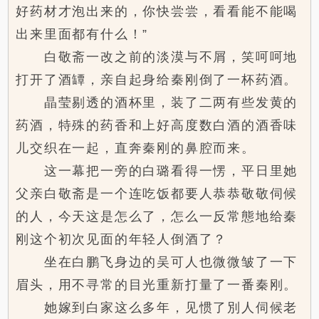
好药材才泡出来的，你快尝尝，看看能不能喝
出来里面都有什么！”
白敬斋一改之前的淡漠与不屑，笑呵呵地
打开了酒罈，亲自起身给秦刚倒了一杯药酒。
晶莹剔透的酒杯里，装了二两有些发黄的
药酒，特殊的药香和上好高度数白酒的酒香味
儿交织在一起，直奔秦刚的鼻腔而来。
这一幕把一旁的白璐看得一愣，平日里她
父亲白敬斋是一个连吃饭都要人恭恭敬敬伺候
的人，今天这是怎么了，怎么一反常態地给秦
刚这个初次见面的年轻人倒酒了？
坐在白鹏飞身边的吴可人也微微皱了一下
眉头，用不寻常的目光重新打量了一番秦刚。
她嫁到白家这么多年，见惯了別人伺候老