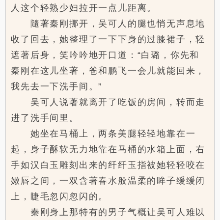
人这个轻熟少妇拉开一点儿距离。
隨著秦刚挪开，吴可人的腿也悄无声息地
收了回去，她整理了一下下身的过膝裙子，轻
遮著后身，笑吟吟地开口道：“白璐，你先和
秦刚在这儿坐著，爸和鹏飞一会儿就能回来，
我先去一下洗手间。”
吴可人说著就离开了吃饭的房间，转而走
进了洗手间里。
她坐在马桶上，两条美腿轻轻地靠在一
起，身子酥软无力地靠在马桶的水箱上面，右
手如汉白玉雕刻出来的纤纤玉指被她轻轻咬在
嫩唇之间，一双含著春水般温柔的眸子缓缓闭
上，睫毛忽闪忽闪的。
秦刚身上那特有的男子气概让吴可人难以