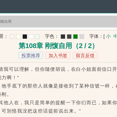
刚愎自用
景：
字色：
字体：
[
小
第108章 刚愎自用（2 / 2）
投票推荐
加入书签
留言反馈
我可以理解，但你隨便胡说，在白小姐面前信口开
力啊！”
手底下的那些人就像是接收到了某种信號一样，
秦刚。
他人在，我只是简单的提醒一下你们而已，如果你
，可別怪我没把这些话提前说出来。”