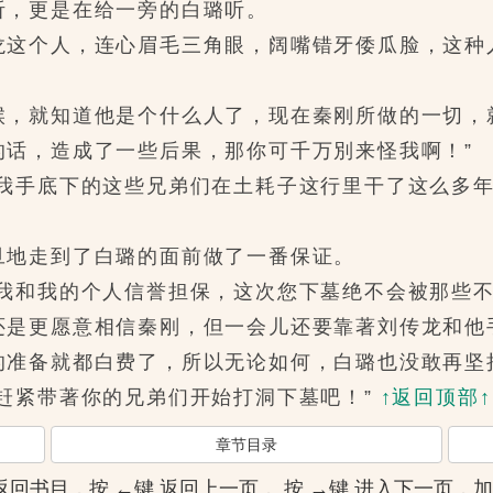
，更是在给一旁的白璐听。
个人，连心眉毛三角眼，阔嘴错牙倭瓜脸，这种
就知道他是个什么人了，现在秦刚所做的一切，就
的话，造成了一些后果，那你可千万別来怪我啊！”
手底下的这些兄弟们在土耗子这行里干了这么多年
地走到了白璐的面前做了一番保证。
和我的个人信誉担保，这次您下墓绝不会被那些不
更愿意相信秦刚，但一会儿还要靠著刘传龙和他
的准备就都白费了，所以无论如何，白璐也没敢再坚
紧带著你的兄弟们开始打洞下墓吧！”
↑返回顶部↑
章节目录
]键 返回书目，按 ←键 返回上一页， 按 →键 进入下一