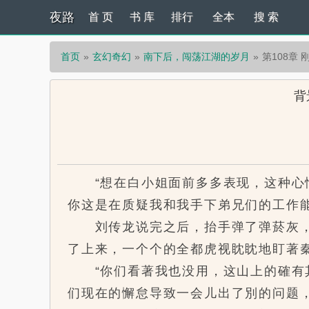
夜路
首 页
书 库
排行
全本
搜 索
首页
玄幻奇幻
南下后，闯荡江湖的岁月
第108章 
背
“想在白小姐面前多多表现，这种心情
你这是在质疑我和我手下弟兄们的工作能
刘传龙说完之后，抬手弹了弹菸灰，他
了上来，一个个的全都虎视眈眈地盯著
“你们看著我也没用，这山上的確有其
们现在的懈怠导致一会儿出了別的问题