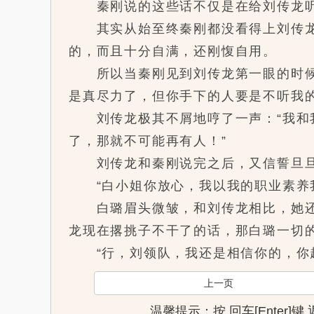
秦刚说的这些话不仅是在给刘传龙听
其实从始至终秦刚都没看得上刘传龙这
的，而且十分自满，还刚愎自用。
所以当秦刚见到刘传龙第一眼的时候，
是真尽力了，但你手下的人要是不听我
刘传龙极其不屑地哼了一声：“我和我
了，那就不可能再有人！”
刘传龙和秦刚说完之后，又信誓旦旦
“白小姐你放心，我以我的职业素养我
白璐眉头微皱，和刘传龙相比，她还是
龙现在撂挑子不干了的话，那白璐一切
“行，刘领队，我还是相信你的，你赶
上一页
温馨提示：按 回车[Enter