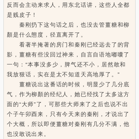
反而会主动来求人，用东北话讲，这些人全都
是贱皮子！
秦刚扔下这句话之后，也没去管薑糖和柳
顏是什么態度，径直离开了。
看著半掩著的房门和秦刚已经远去了的背
影，薑糖有些没回过神来，自言自语地嘟囔了
一句：“本事没多少，脾气还不小，居然敢和
我放狠话，实在是太不知道天高地厚了。”
薑糖说出这番话的时候，明显少了几分底
气，作为柳顏的经纪人，她已经找了太多这方
面的“大师”了，可那些大师来了之后也说不出
个子午卯酉来，只有今天来的秦刚，才说出了
个大概，所以即便薑糖对秦刚有几分不满，他
也没敢说出来。