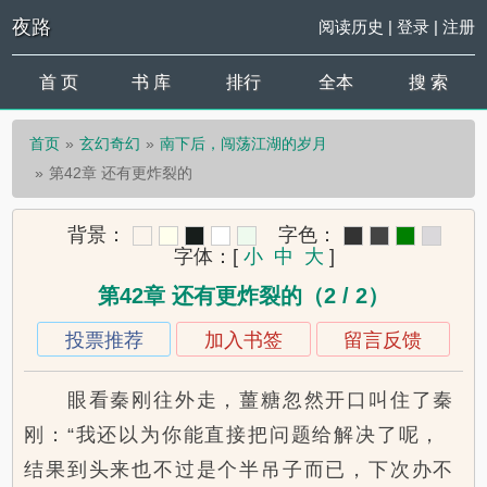
夜路
阅读历史
|
登录
|
注册
首 页
书 库
排行
全本
搜 索
首页
玄幻奇幻
南下后，闯荡江湖的岁月
第42章 还有更炸裂的
背景：
字色：
字体：
[
小
中
大
]
第42章 还有更炸裂的（2 / 2）
投票推荐
加入书签
留言反馈
眼看秦刚往外走，薑糖忽然开口叫住了秦
刚：“我还以为你能直接把问题给解决了呢，
结果到头来也不过是个半吊子而已，下次办不