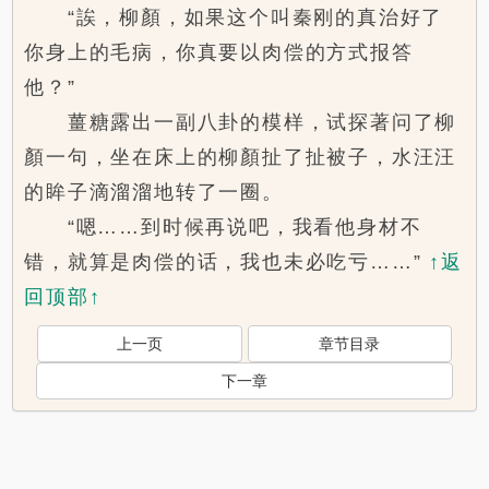
“誒，柳顏，如果这个叫秦刚的真治好了
你身上的毛病，你真要以肉偿的方式报答
他？”
薑糖露出一副八卦的模样，试探著问了柳
顏一句，坐在床上的柳顏扯了扯被子，水汪汪
的眸子滴溜溜地转了一圈。
“嗯……到时候再说吧，我看他身材不
错，就算是肉偿的话，我也未必吃亏……”
↑返
回顶部↑
上一页
章节目录
下一章