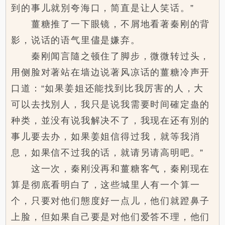
到的事儿就別夸海口，简直是让人笑话。”
薑糖推了一下眼镜，不屑地看著秦刚的背
影，说话的语气里儘是嫌弃。
秦刚闻言隨之顿住了脚步，微微转过头，
用侧脸对著站在墙边说著风凉话的薑糖冷声开
口道：“如果姜姐还能找到比我厉害的人，大
可以去找別人，我只是说我需要时间確定蛊的
种类，並没有说我解决不了，我现在还有別的
事儿要去办，如果姜姐信得过我，就等我消
息，如果信不过我的话，就请另请高明吧。”
这一次，秦刚没再和薑糖客气，秦刚现在
算是彻底看明白了，这些城里人有一个算一
个，只要对他们態度好一点儿，他们就蹬鼻子
上脸，但如果自己要是对他们爱答不理，他们