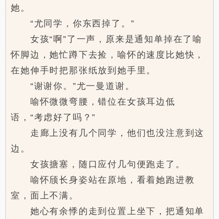
她。
“尤同学，你东西掉了。”
女孩“啊”了一声，原来是通知单掉在了喻
怀脚边，她忙蹲下去捡，喻怀的速度比她快，
在她伸手时把那张纸放到她手里。
“谢谢你。”尤一曼道谢。
喻怀微微弯腰，错位在女孩耳边低
语，“考虑好了吗？”
走廊上没有几个同学，他们也没注意到这
边。
女孩搪塞，随口应付几句便跑走了。
喻怀颀长身姿站在原地，看着她跑进教
室，面上不满。
她心有余悸的走到位置上坐下，把通知单