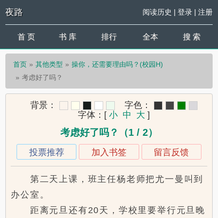
夜路
阅读历史
|
登录
|
注册
首 页
书 库
排行
全本
搜 索
首页
其他类型
操你，还需要理由吗？(校园H)
考虑好了吗？
背景：
字色：
字体：
[
小
中
大
]
考虑好了吗？（1 / 2）
投票推荐
加入书签
留言反馈
第二天上课，班主任杨老师把尤一曼叫到
办公室。
距离元旦还有20天，学校里要举行元旦晚