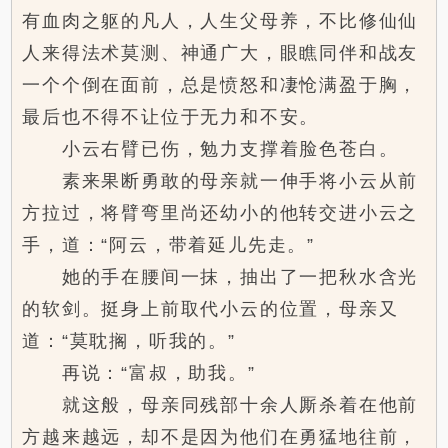
有血肉之躯的凡人，人生父母养，不比修仙仙
人来得法术莫测、神通广大，眼瞧同伴和战友
一个个倒在面前，总是愤怒和凄怆满盈于胸，
最后也不得不让位于无力和不安。
小云右臂已伤，勉力支撑着脸色苍白。
素来果断勇敢的母亲就一伸手将小云从前
方拉过，将臂弯里尚还幼小的他转交进小云之
手，道：“阿云，带着延儿先走。”
她的手在腰间一抹，抽出了一把秋水含光
的软剑。挺身上前取代小云的位置，母亲又
道：“莫耽搁，听我的。”
再说：“富叔，助我。”
就这般，母亲同残部十余人厮杀着在他前
方越来越远，却不是因为他们在勇猛地往前，