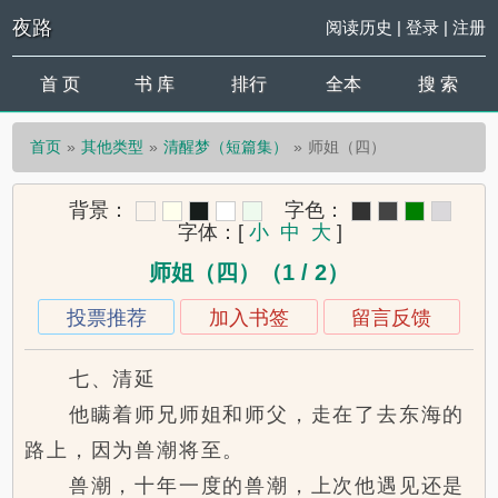
夜路
阅读历史
|
登录
|
注册
首 页
书 库
排行
全本
搜 索
首页
其他类型
清醒梦（短篇集）
师姐（四）
背景：
字色：
字体：
[
小
中
大
]
师姐（四）（1 / 2）
投票推荐
加入书签
留言反馈
七、清延
他瞒着师兄师姐和师父，走在了去东海的
路上，因为兽潮将至。
兽潮，十年一度的兽潮，上次他遇见还是