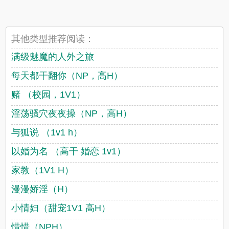
其他类型推荐阅读：
满级魅魔的人外之旅
每天都干翻你（NP，高H）
赌 （校园，1V1）
淫荡骚穴夜夜操（NP，高H）
与狐说 （1v1 h）
以婚为名 （高干 婚恋 1v1）
家教（1V1 H）
漫漫娇淫（H）
小情妇（甜宠1V1 高H）
惜惜（NPH）