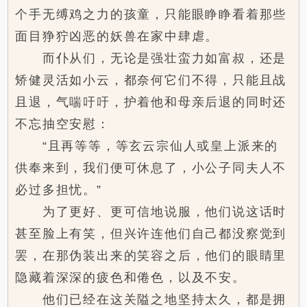
个手无缚鸡之力的孩童，只能眼睁睁看着那些
面目狰狞凶恶的妖兽在家中肆虐。
而仆从们，无论是强壮蛮力如富叔，还是
矫健灵活如小云，都奈何它们不得，只能且战
且退，气喘吁吁，护着他和母亲后退的同时还
不忘抽空安慰：
“且再等等，等玄云宗仙人或皇上派来的
供奉来到，我们便可休息了，小公子同夫人不
必过多担忧。”
为了更好、更可信地说服，他们说这话时
甚至脸上有笑，但兴许连他们自己都没察觉到
罢，在那伪装出来的笑容之后，他们的眼睛里
隐藏着深深的疲色和倦色，以及不安。
他们已经在这关隘之地坚持太久，都是拥