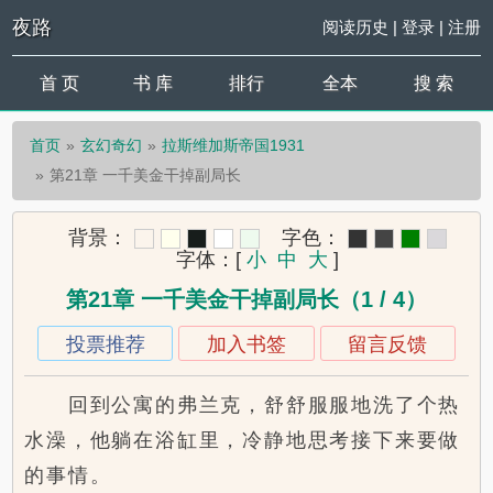
夜路
阅读历史
|
登录
|
注册
首 页
书 库
排行
全本
搜 索
首页
玄幻奇幻
拉斯维加斯帝国1931
第21章 一千美金干掉副局长
背景：
字色：
字体：
[
小
中
大
]
第21章 一千美金干掉副局长（1 / 4）
投票推荐
加入书签
留言反馈
回到公寓的弗兰克，舒舒服服地洗了个热
水澡，他躺在浴缸里，冷静地思考接下来要做
的事情。