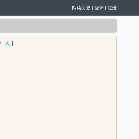
阅读历史
|
登录
|
注册
中
大
]
。
。