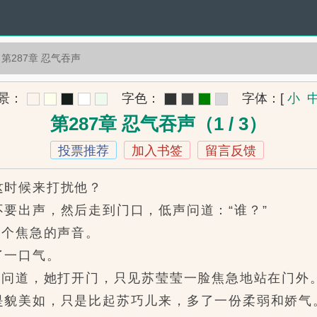
第287章 忍气吞声
景：
字色：
字体：
[
小
第287章 忍气吞声（1 / 3）
投票推荐
加入书签
留言反馈
时候来打扰他？
出声，然后走到门口，低声问道：“谁？”
个焦急的声音。
一口气。
问道，她打开门，只见苏莹莹一脸焦急地站在门外
貌美如，只是比起苏巧儿来，多了一份柔弱和娇气