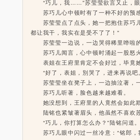
“巧儿，我……”苏莹莹欲言又止，眼
苏巧儿心中顿时有了一种不好的预感：
苏莹莹点了点头，她一把抱住苏巧儿，
都让我干，我实在是受不了了！”
苏莹莹一边说，一边哭得稀里哗啦的
苏巧儿闻言，心中顿时涌起一股怒
表姐在王府里肯定不会好过，毕竟她
“好了，表姐，別哭了，进来再说吧。
苏莹莹坐在凳子上，一边抽泣著，一
苏巧儿听著，脸色越来越难看。
她没想到，王府里的人竟然会如此欺
陆铭也紧皱著眉头，他虽然不喜欢苏
“巧儿，你打算怎么办？”陆铭问道
苏巧儿眼中闪过一丝冷意：“铭郎，我