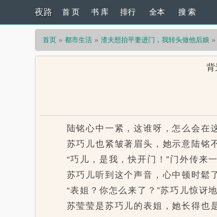
夜路
首 页
书 库
排行
全本
搜 索
首页
都市生活
渣夫想抬平妻进门，我转头做他后娘
背
陆铭心中一紧，这谁呀，怎么会在这
苏巧儿也紧皱著眉头，她示意陆铭不要
“巧儿，是我，快开门！”门外传来一
苏巧儿听到这个声音，心中顿时鬆了
“表姐？你怎么来了？”苏巧儿惊讶地
苏莹莹是苏巧儿的表姐，她长得也是