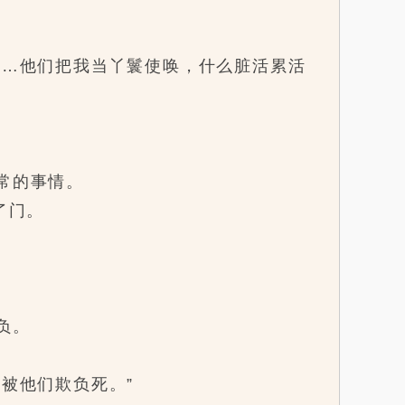
…他们把我当丫鬟使唤，什么脏活累活
常的事情。
了门。
负。
被他们欺负死。”