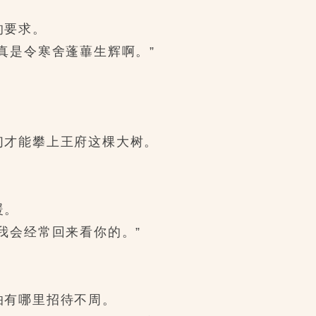
的要求。
是令寒舍蓬蓽生辉啊。”
才能攀上王府这棵大树。
暖。
会经常回来看你的。”
有哪里招待不周。