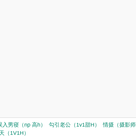
误入男寝（np 高h）
勾引老公（1v1甜H）
情摄（摄影师
天（1V1H）