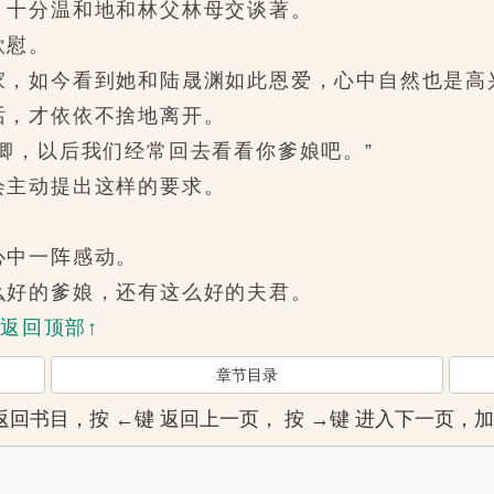
十分温和地和林父林母交谈著。
欣慰。
，如今看到她和陆晟渊如此恩爱，心中自然也是高
，才依依不捨地离开。
，以后我们经常回去看看你爹娘吧。”
主动提出这样的要求。
中一阵感动。
好的爹娘，还有这么好的夫君。
↑返回顶部↑
章节目录
]键 返回书目，按 ←键 返回上一页， 按 →键 进入下一