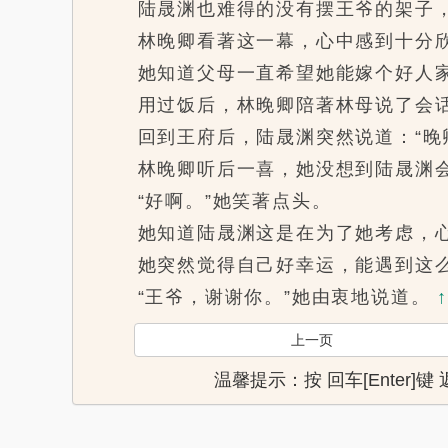
陆晟渊也难得的没有摆王爷的架子，
林晚卿看著这一幕，心中感到十分
她知道父母一直希望她能嫁个好人家
用过饭后，林晚卿陪著林母说了会话
回到王府后，陆晟渊突然说道：“晚卿
林晚卿听后一喜，她没想到陆晟渊会
“好啊。”她笑著点头。
她知道陆晟渊这是在为了她考虑，心
她突然觉得自己好幸运，能遇到这么
“王爷，谢谢你。”她由衷地说道。
上一页
温馨提示：按 回车[Enter