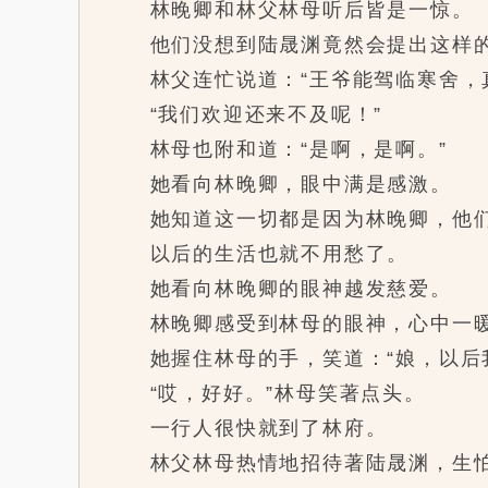
林晚卿和林父林母听后皆是一惊。
他们没想到陆晟渊竟然会提出这样
林父连忙说道：“王爷能驾临寒舍，真
“我们欢迎还来不及呢！”
林母也附和道：“是啊，是啊。”
她看向林晚卿，眼中满是感激。
她知道这一切都是因为林晚卿，他们
以后的生活也就不用愁了。
她看向林晚卿的眼神越发慈爱。
林晚卿感受到林母的眼神，心中一
她握住林母的手，笑道：“娘，以后我
“哎，好好。”林母笑著点头。
一行人很快就到了林府。
林父林母热情地招待著陆晟渊，生怕