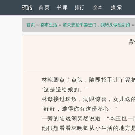
夜路
首 页
书 库
排行
全本
搜 索
首页
都市生活
渣夫想抬平妻进门，我转头做他后娘
背
林晚卿点了点头，隨即招手让丫鬟把
“这是送给娘的。”
林母接过珠釵，满眼惊喜，女儿送的
“好好，难得你有这份孝心。”
一旁的陆晟渊突然说道：“本王也一同
他很想看看林晚卿从小生活的地方是