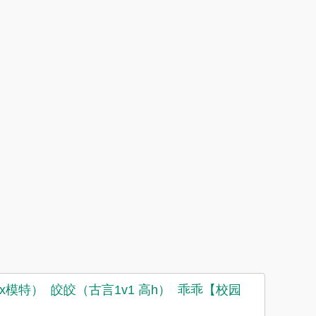
x模特）
皎皎（古言1v1 高h）
乖乖【校园