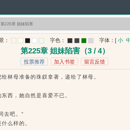
第225章 姐妹陷害
景：
字色：
字体：
[
小
第225章 姐妹陷害（3 / 4）
投票推荐
加入书签
留言反馈
给林母准备的珠釵拿著，递给了林母。
东西，她自然是喜爱不已。
去吧。”
什么样的。