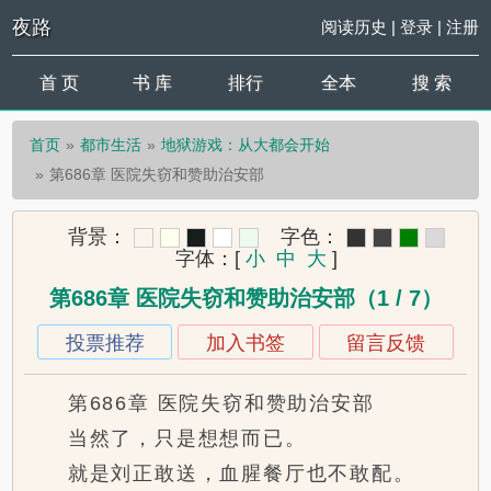
夜路
阅读历史
|
登录
|
注册
首 页
书 库
排行
全本
搜 索
首页
都市生活
地狱游戏：从大都会开始
第686章 医院失窃和赞助治安部
背景：
字色：
字体：
[
小
中
大
]
第686章 医院失窃和赞助治安部（1 / 7）
投票推荐
加入书签
留言反馈
第686章 医院失窃和赞助治安部
当然了，只是想想而已。
就是刘正敢送，血腥餐厅也不敢配。