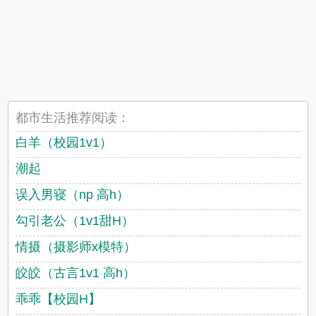
都市生活推荐阅读：
白羊（校园1v1）
潮起
误入男寝（np 高h）
勾引老公（1v1甜H）
情摄（摄影师x模特）
皎皎（古言1v1 高h）
乖乖【校园H】