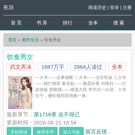
夜路
阅读历史
|
登录
|
注册
首 页
书 库
排行
全本
搜 索
首页
都市生活
饮食男女
饮食男女
武文弄沫
1887万字
2864人读过
全本
一大爷——后事难断 二大爷——当官吃饭 三大爷
——精打细算 秦淮茹——脸蛋好看 何雨柱——打
架做饭 娄晓娥——难逃大院 李学武一出现，大爷
白干，傻柱都想跟他换一换。
最新章节：
第1716章 迫不得已
更新时间：2026-06-21 16:58
留言反馈
开始阅读
推荐本书
加入书架