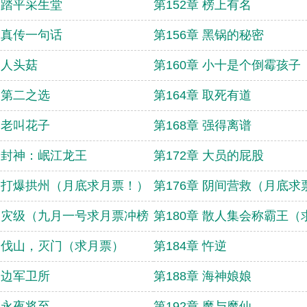
章 踏平采生堂
第152章 榜上有名
章 真传一句话
第156章 黑锅的秘密
 人头菇
第160章 小十是个倒霉孩子
章 第二之选
第164章 取死有道
章 老叫花子
第168章 强得离谱
章 封神：岷江龙王
第172章 大员的屁股
章 打爆拱州（月底求月票！）
第176章 阴间营救（月底求
章 灾级（九月一号求月票冲榜！）
第180章 散人集会称霸王
章 伐山，灭门（求月票）
第184章 忤逆
章 边军卫所
第188章 海神娘娘
章 永夜将至
第192章 魔与魔仙