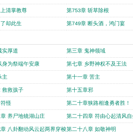
章 上清掌教尊
第753章 斩草除根
章 了却此生
第749章 断头酒，鸿门宴
诚实厚道
第三章 鬼神领域
以身为祭端午安康
第七章 乡野神权不及王法
杀主
第十一章 苦主
 救救孩子
第十五章邪
章符怪
第二十章狭路相逢勇者胜！
章 养尸地镜湖山庄
第二十四章 符由心起清风自
章 八卦翻动风云起两界穿梭跃龙门
第二十八章 如敬神明