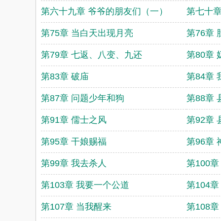
第六十九章 爷爷的朋友们（一）
第七十章
第75章 当白天出现月亮
第76章
第79章 七返、八变、九还
第80章
第83章 破庙
第84章
第87章 问题少年和狗
第88章
第91章 儒士之风
第92章
第95章 干娘赐福
第96章
第99章 我去杀人
第100
第103章 我要一个公道
第104
第107章 当我醒来
第108