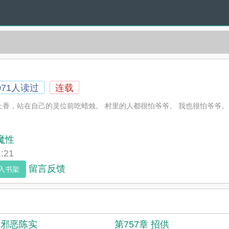
071人读过
连载
香，站在自己的灵位前吃蜡烛。 村里的人都很怕爷爷。 我也很怕爷爷。
魔性
:21
留言反馈
入书架
章 邪恶陈实
第757章 招供