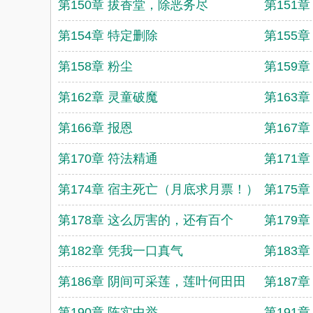
第150章 拔香堂，除恶务尽
第151
第154章 特定删除
第155
第158章 粉尘
第159章
第162章 灵童破魔
第163
第166章 报恩
第167
第170章 符法精通
第171
第174章 宿主死亡（月底求月票！）
第175
第178章 这么厉害的，还有百个
第179
第182章 凭我一口真气
第183
第186章 阴间可采莲，莲叶何田田
第187
第190章 陈实中举
第191