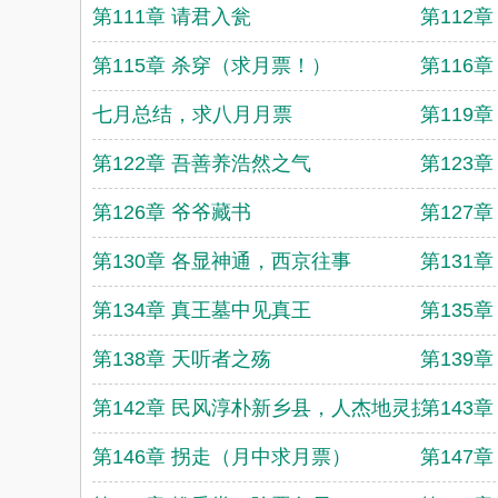
第111章 请君入瓮
第112
第115章 杀穿（求月票！）
第116
七月总结，求八月月票
第119
第122章 吾善养浩然之气
第123
第126章 爷爷藏书
第127
第130章 各显神通，西京往事
第131
第134章 真王墓中见真王
第135
第138章 天听者之殇
第139
第142章 民风淳朴新乡县，人杰地灵拱州省
第143
第146章 拐走（月中求月票）
第147