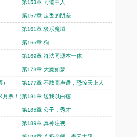
第153章 同道中人
第157章 走丢的阴差
第161章 极乐魔域
第165章 狗
第169章 符法同源本一体
第173章 大魔如梦
票）
第177章 不敢高声语，恐惊天上人
（求月票！）
第181章 送我以白莲
第185章 公子，秀才
第189章 真神注视
第193章 八极金阙，寿元大限