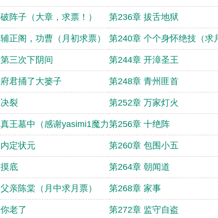
章 破阵子（大章，求票！）
第236章 拔舌地狱
章 辅正阁，功曹（月初求票）
第240章 个个身怀绝技（求
章 第三次下阴间
第244章 开漳圣王
章 府君捅了大篓子
第248章 青州匪首
 决裂
第252章 万家灯火
 真王墓中（感谢yasimi1魔力飞车）
第256章 十绝阵
章 内定状元
第260章 包围小五
 摸底
第264章 朝闻道
章 父亲陈棠（月中求月票）
第268章 家事
 你老了
第272章 监守自盗