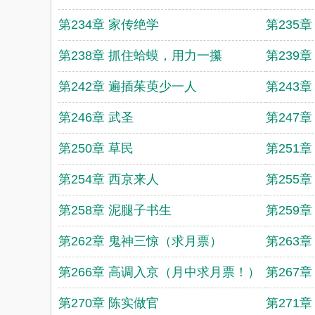
第234章 家传绝学
第235
第238章 抓住蛤蟆，用力一攥
第239
第242章 遍插茱萸少一人
第243
第246章 武圣
第247
第250章 草民
第251章
第254章 西京来人
第255章
第258章 泥腿子书生
第259
第262章 鬼神三惊（求月票）
第263章
第266章 高调入京（月中求月票！）
第267
第270章 陈实做官
第271章