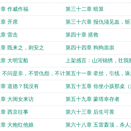
章 作威作福
第三十二章 暗算
章 开席
第三十六章 报仇须见血，
章 雷击
第四十章 搭救
章 既来之，则安之
第四十四章 狗狗祟祟
章 大明宝船
上架感言：山河锦绣，壮我
 不问是非，不管仇怨，不计前程（求订阅！）
第五十一章 牵丝，引线，
章 道德？我没有
第五十五章 你坐小孩那桌
章 大闺女来访
第五十九章 蒙塔幸存者
章 西京往事
第六十三章 后生可畏
章 大炮红他娘
第六十八章 五雷轰顶，杀人