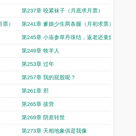
第237章 咬紧袜子（月底求月票）
月票）
第241章 爹娘少生两条腿（月初求票）
第245章 小庙参草丹珠结，返老还童炼长生
第249章 牧羊人
第253章 过年
第257章 我的屁股呢？
第261章 邪
第265章 拔营
第269章 阴差转世
第273章 天相地象俱是我像