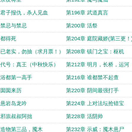
章 君子报仇，杀人见血
第196章 武道真言
章 禁忌与禁忌
第200章 活祭
 都得死
第204章 庭院藏娇(第三更！
章 已老实，勿抽（求月票！）
第208章 镇门之宝：枢机
章 代号：真王（中秋快乐）
第212章 明月，长桥，运河
章 浴都第一高手
第216章 谁都禁不起查
章 囡囡来历
第220章 阴间最强打手
章 悬岩岛龙吟
第224章 上对法坛抢错宝
章 邪祟叔叔阿拙
第228章 活阴帅
章 造物第三品，魇木
第232章 示威：魇木悬尸