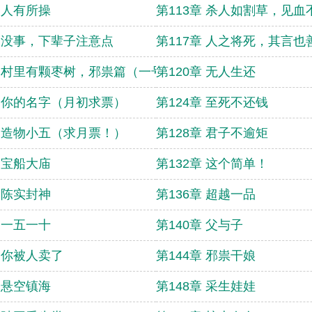
章 人有所操
第113章 杀人如割草，见血
章 没事，下辈子注意点
第117章 人之将死，其言也
章 村里有颗枣树，邪祟篇（一号求月票！）
第120章 无人生还
章 你的名字（月初求票）
第124章 至死不还钱
章 造物小五（求月票！）
第128章 君子不逾矩
章 宝船大庙
第132章 这个简单！
章 陈实封神
第136章 超越一品
章 一五一十
第140章 父与子
章 你被人卖了
第144章 邪祟干娘
章 悬空镇海
第148章 采生娃娃