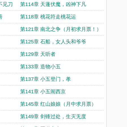
不见刀
第114章 天蓬伏魔，凶神下凡
善
第118章 桃花符走桃花运
第121章 南北之争（月初求月票！）
第125章 石船，女人头和爷爷
第129章 天听者
第133章 造物小五
第137章 小五登门，孝
第141章 小五闹西京
第145章 红山娘娘（月中求月票）
第149章 剑锋过处，生灭无度