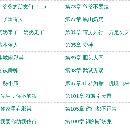
 爷爷的朋友们（二）
第73章 爷爷不要走
 肚子里有人
第77章 黑山奶奶
 奶奶来了，奶奶走了
第81章 雷厉风行，方是丈
 我本俗人
第85章 变神
 县城闹邪祟
第89章 肥头大耳
 县试舞弊
第93章 武试无双
 神秘小庙
第97章 山君为胎，虎啸山林
章 先生，你不够狠
第101章 符篆引天雷
章 你家里有邪祟
第105章 你们都不正常
章 我要你助我修行
第109章 铜剑斩妖龙