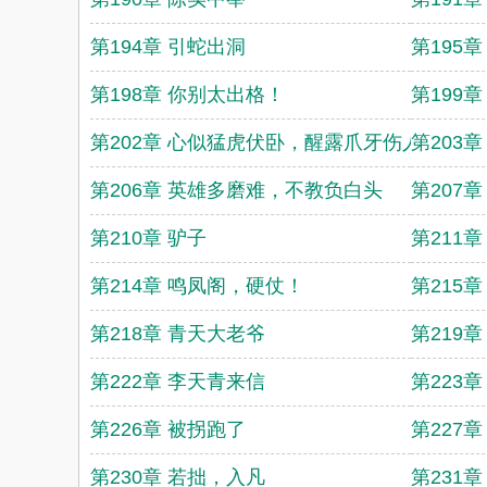
第194章 引蛇出洞
第195
第198章 你别太出格！
第199
第202章 心似猛虎伏卧，醒露爪牙伤人
第203章
第206章 英雄多磨难，不教负白头
第207
第210章 驴子
第211
第214章 鸣凤阁，硬仗！
第215
第218章 青天大老爷
第219
第222章 李天青来信
第223
第226章 被拐跑了
第227
第230章 若拙，入凡
第231