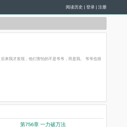
阅读历史
|
登录
|
注册
 后来我才发现，他们害怕的不是爷爷，而是我。 爷爷也很
第756章 一力破万法