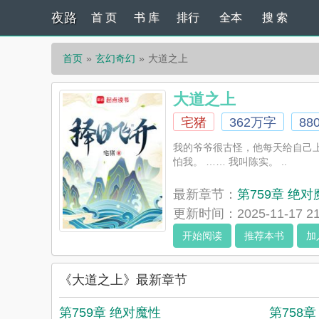
夜路
首 页
书 库
排行
全本
搜 索
首页
玄幻奇幻
大道之上
大道之上
宅猪
362万字
88
我的爷爷很古怪，他每天给自己上
怕我。 …… 我叫陈实。 ..
最新章节：
第759章 绝对
更新时间：2025-11-17 21
开始阅读
推荐本书
加
《大道之上》最新章节
第759章 绝对魔性
第758