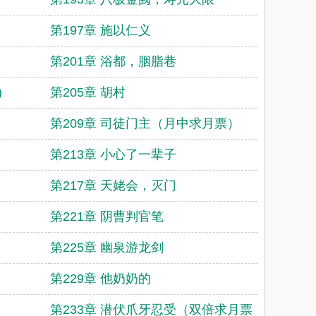
第197章 施以仁义
第201章 浴都，胭脂巷
)
第205章 胡村
第209章 司徒门主（月中求月票）
第213章 小心了一辈子
第217章 天姥会，灭门
第221章 阴曹判官笔
第225章 幽泉游龙剑
第229章 他奶奶的
第233章 潜伏爪牙忍受（双倍求月票！）