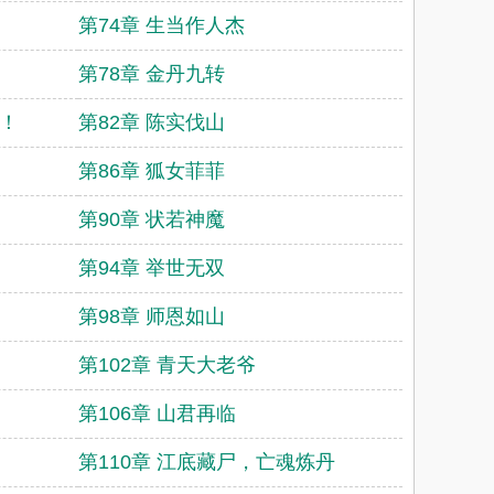
第74章 生当作人杰
第78章 金丹九转
夫！
第82章 陈实伐山
第86章 狐女菲菲
第90章 状若神魔
第94章 举世无双
第98章 师恩如山
第102章 青天大老爷
第106章 山君再临
第110章 江底藏尸，亡魂炼丹