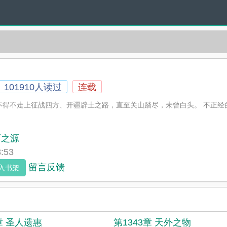
101910人读过
连载
不得不走上征战四方、开疆辟土之路，直至关山踏尽，未曾白头。 不正经
石之源
:53
留言反馈
入书架
章 圣人遗惠
第1343章 天外之物