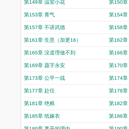
第149章 温室小花
第150章
第153章 青气
第154
第157章 不讲武德
第158
第161章 生意（加更16）
第162
第165章 没道理做不到
第166章
第169章 题字永安
第170
第173章 公平一战
第174章
第177章 赴任
第178
第181章 绝粮
第182
第185章 纸嫁衣
第186
第189章 离开的理由
第190章