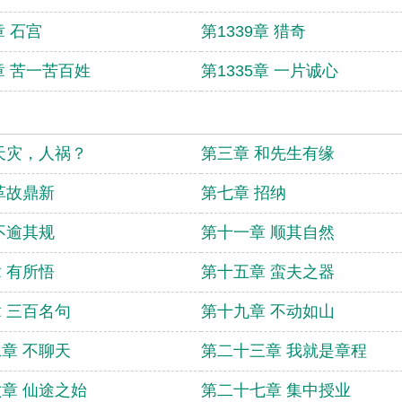
章 石宫
第1339章 猎奇
6章 苦一苦百姓
第1335章 一片诚心
天灾，人祸？
第三章 和先生有缘
革故鼎新
第七章 招纳
不逾其规
第十一章 顺其自然
 有所悟
第十五章 蛮夫之器
 三百名句
第十九章 不动如山
章 不聊天
第二十三章 我就是章程
章 仙途之始
第二十七章 集中授业