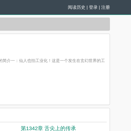
阅读历史
|
登录
|
注册
的简介一：仙人也怕工业化！这是一个发生在玄幻世界的工
第1342章 舌尖上的传承