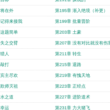
 将在外
第195章 渐入绝境（补更）
章 记得来接我
第199章 批量晋阶
章 这题简单
第203章 土豪
章 失之交臂
第207章 没有对比就没有伤
 猎人
第211章 转生
 敲打
第215章 退路
章 宾主尽欢
第219章 有愧天地
章 欺师灭祖
第223章 正经点
 水之道
第227章 进阶道术
 幸运
第231章 力大猪飞