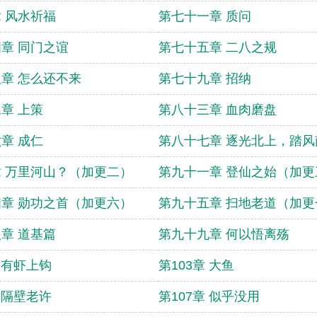
 风水祈福
第七十一章 质问
章 同门之谊
第七十五章 二八之规
章 怎么还不来
第七十九章 招纳
章 上策
第八十三章 血肉磨盘
章 成仁
第八十七章 逐光北上，踏
 万里河山？（加更二）
第九十一章 登仙之始（加更
章 勋功之首（加更六）
第九十五章 扫地老道（加更
章 道基篇
第九十九章 何以悟离殇
章 有虾上钩
第103章 大鱼
章 隔壁老许
第107章 似乎没用