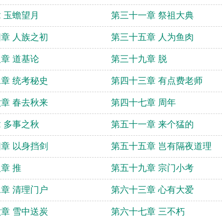
 玉蟾望月
第三十一章 祭祖大典
章 人族之初
第三十五章 人为鱼肉
章 道基论
第三十九章 脱
章 统考秘史
第四十三章 有点费老师
章 春去秋来
第四十七章 周年
 多事之秋
第五十一章 来个猛的
章 以身挡剑
第五十五章 岂有隔夜道理
章 推
第五十九章 宗门小考
章 清理门户
第六十三章 心有大爱
章 雪中送炭
第六十七章 三不朽