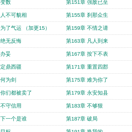
 变数
第151章 强敌已至
章 人不可貌相
第155章 刹那众生
章 为了气运 （加更15）
第159章 不情之请
章 绝无反悔
第163章 凡人到来
 办妥
第167章 按下不表
章 定鼎西疆
第171章 重置四郡
 何为剑
第175章 难为你了
章 你们都被卖了
第179章 永安知县
章 不守信用
第183章 不够狠
章 下一个是谁
第187章 破局
 目标
第191章 换我的