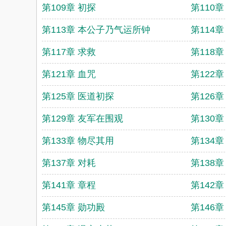
第109章 初探
第110
第113章 本公子乃气运所钟
第114
第117章 求救
第118章
第121章 血咒
第122章
第125章 医道初探
第126
第129章 友军在围观
第130
第133章 物尽其用
第134
第137章 对耗
第138章
第141章 章程
第142
第145章 勋功殿
第146