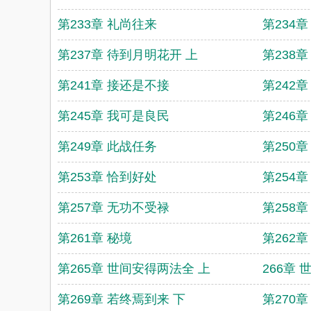
第233章 礼尚往来
第234章
第237章 待到月明花开 上
第238
第241章 接还是不接
第242
第245章 我可是良民
第246
第249章 此战任务
第250
第253章 恰到好处
第254
第257章 无功不受禄
第258
第261章 秘境
第262章
第265章 世间安得两法全 上
266章
第269章 若终焉到来 下
第270章