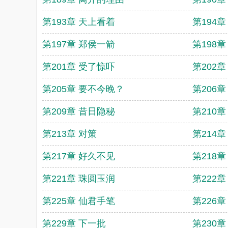
第193章 天上看着
第194章
第197章 郑侯一箭
第198
第201章 受了惊吓
第202
第205章 要不今晚？
第206
第209章 昔日隐秘
第210章
第213章 对策
第214章
第217章 好久不见
第218
第221章 珠圆玉润
第222
第225章 仙君手笔
第226章
第229章 下一批
第230章