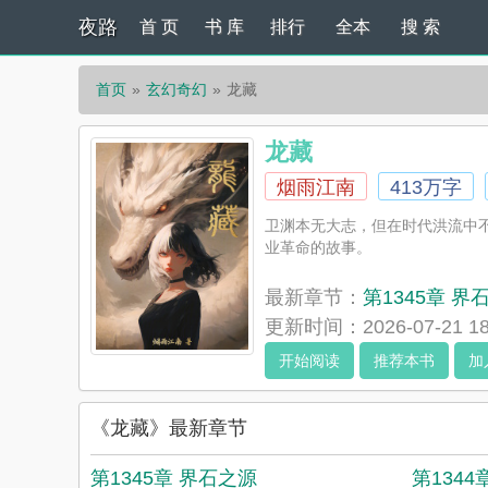
夜路
首 页
书 库
排行
全本
搜 索
首页
玄幻奇幻
龙藏
龙藏
烟雨江南
413万字
卫渊本无大志，但在时代洪流中
业革命的故事。
最新章节：
第1345章 界
更新时间：2026-07-21 18
开始阅读
推荐本书
加
《龙藏》最新章节
第1345章 界石之源
第1344