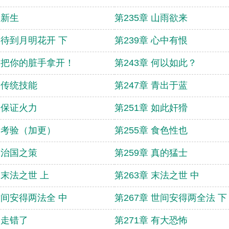
 新生
第235章 山雨欲来
章 待到月明花开 下
第239章 心中有恨
章 把你的脏手拿开！
第243章 何以如此？
章 传统技能
第247章 青出于蓝
章 保证火力
第251章 如此奸猾
章 考验（加更）
第255章 食色性也
章 治国之策
第259章 真的猛士
 末法之世 上
第263章 末法之世 中
 世间安得两法全 中
第267章 世间安得两全法 下
 走错了
第271章 有大恐怖