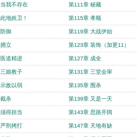
章 当我不存在
第111章 秘藏
章 此地姓卫！
第115章 孝顺
 防御
第119章 大战伊始
 拥立
第123章 装饰（加更11）
章 医道精进
第127章 成全
章 三娘教子
第131章 三堂会审
章 示敌以弱
第135章 围杀
 截杀
第139章 又是一天
章 须得担当
第143章 思路开阔
章 严刑拷打
第147章 天地有缺