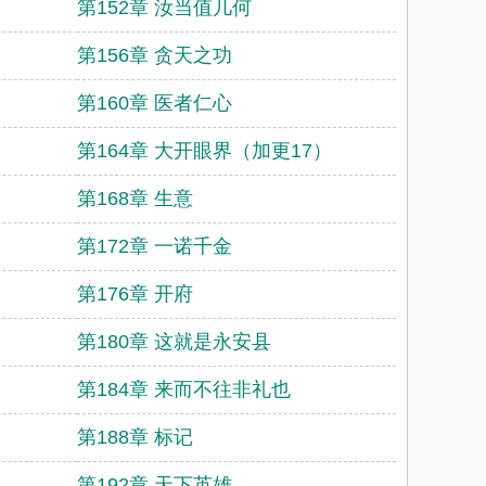
第152章 汝当值几何
第156章 贪天之功
第160章 医者仁心
第164章 大开眼界（加更17）
第168章 生意
第172章 一诺千金
第176章 开府
第180章 这就是永安县
第184章 来而不往非礼也
第188章 标记
第192章 天下英雄