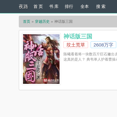
夜路
首 页
书 库
排行
全本
搜 索
首页
穿越历史
神话版三国
神话版三国
坟土荒草
2608万字
陈曦看着将一块数百斤巨石撇出
这真的是人？ 典韦单人护着曹操杀