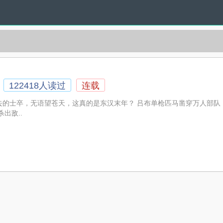
122418人读过
连载
去的士卒，无语望苍天，这真的是东汉末年？ 吕布单枪匹马凿穿万人部队
出敌..