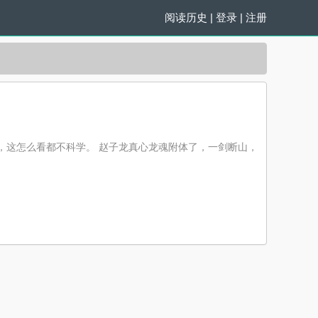
阅读历史
|
登录
|
注册
，这怎么看都不科学。 赵子龙真心龙魂附体了，一剑断山，