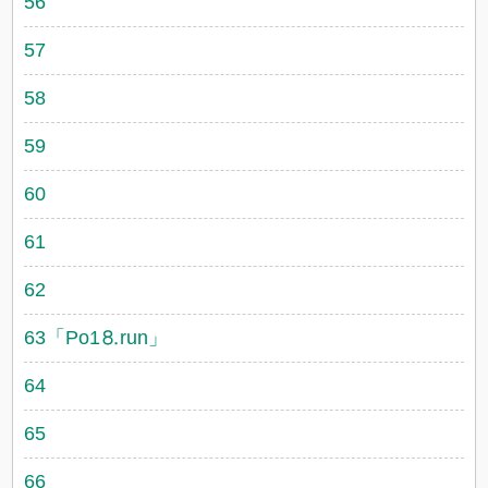
56
57
58
59
60
61
62
63「Рo1⒏run」
64
65
66