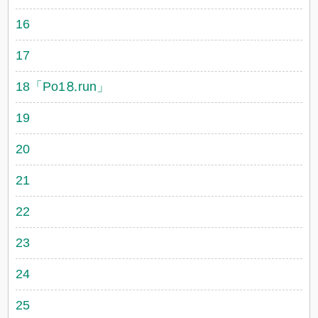
16
17
18「Рo1⒏run」
19
20
21
22
23
24
25