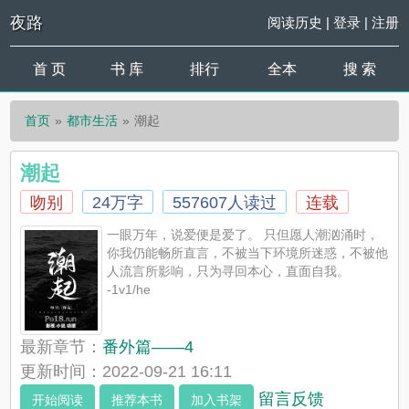
夜路
阅读历史
|
登录
|
注册
首 页
书 库
排行
全本
搜 索
首页
都市生活
潮起
潮起
吻别
24万字
557607人读过
连载
一眼万年，说爱便是爱了。 只但愿人潮汹涌时，
你我仍能畅所直言，不被当下环境所迷惑，不被他
人流言所影响，只为寻回本心，直面自我。
-1v1/he
最新章节：
番外篇——4
更新时间：2022-09-21 16:11
留言反馈
开始阅读
推荐本书
加入书架