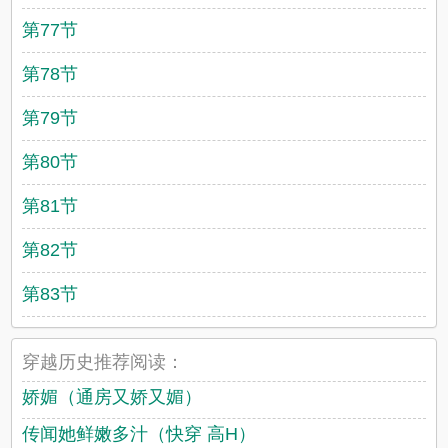
第77节
第78节
第79节
第80节
第81节
第82节
第83节
穿越历史推荐阅读：
娇媚（通房又娇又媚）
传闻她鲜嫩多汁（快穿 高H）