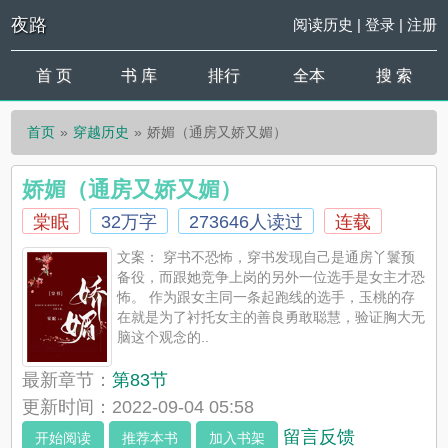
夜路
阅读历史
|
登录
|
注册
首 页
书 库
排行
全本
搜 索
首页
穿越历史
娇媚（通房又娇又媚）
娇媚（通房又娇又媚）
棠眠
32万字
273646人读过
连载
文案： 穿书不恐怖，穿书发现自己是通房丫鬟预
备役，而跟她竞争上岗的另外一位选手是女主才恐
怖。 作为跟女主同一条起跑线的选手，玉桃的存
在就是为了衬托女主的善良勇敢聪慧，验证胸大无
脑这个观念的..
最新章节：
第83节
更新时间：2022-09-04 05:58
留言反馈
开始阅读
推荐本书
加入书架