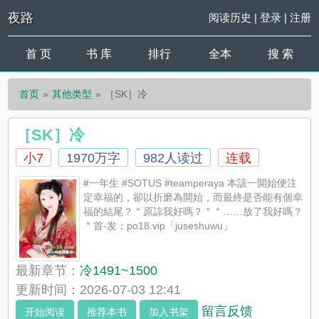
夜路
阅读历史
|
登录
|
注册
首 页
书 库
排行
全本
搜 索
首页
其他类型
［SK］冷
［SK］冷
小7
1970万字
982人读过
连载
#一年生 #SOTUS #teamperaya 本該一開始便注
定幸福的，卻以折磨為開始，而最終是否能有個幸
福的結尾？＂原諒我好嗎？＂＂……放了我好嗎？
＂首-发：po18.vip「juseshuwu」
最新章节：
冷1491~1500
更新时间：2026-07-03 12:41
留言反馈
开始阅读
推荐本书
加入书架