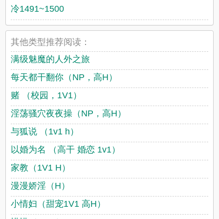
冷1491~1500
其他类型推荐阅读：
满级魅魔的人外之旅
每天都干翻你（NP，高H）
赌 （校园，1V1）
淫荡骚穴夜夜操（NP，高H）
与狐说 （1v1 h）
以婚为名 （高干 婚恋 1v1）
家教（1V1 H）
漫漫娇淫（H）
小情妇（甜宠1V1 高H）