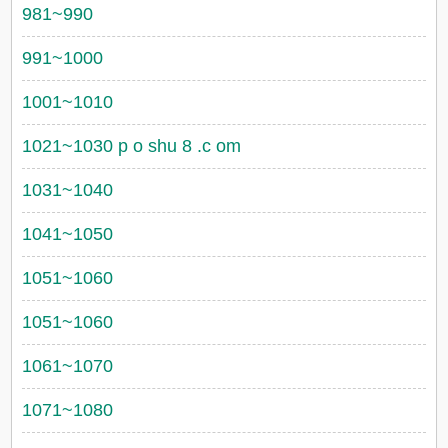
981~990
991~1000
1001~1010
1021~1030 p o shu 8 .c om
1031~1040
1041~1050
1051~1060
1051~1060
1061~1070
1071~1080