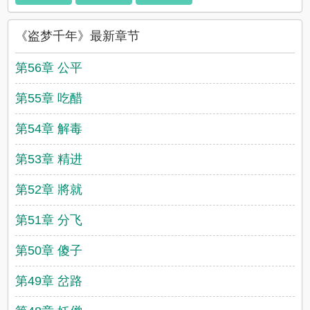
《盗梦千年》最新章节
第56章 公平
第55章 吃醋
第54章 解毒
第53章 精进
第52章 將就
第51章 分飞
第50章 傻子
第49章 岔路