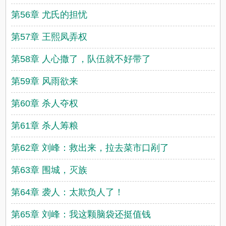
第56章 尤氏的担忧
第57章 王熙凤弄权
第58章 人心撒了，队伍就不好带了
第59章 风雨欲来
第60章 杀人夺权
第61章 杀人筹粮
第62章 刘峰：救出来，拉去菜市口剐了
第63章 围城，灭族
第64章 袭人：太欺负人了！
第65章 刘峰：我这颗脑袋还挺值钱