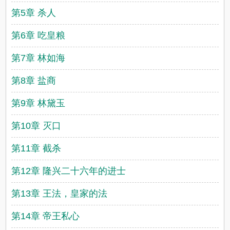
第5章 杀人
第6章 吃皇粮
第7章 林如海
第8章 盐商
第9章 林黛玉
第10章 灭口
第11章 截杀
第12章 隆兴二十六年的进士
第13章 王法，皇家的法
第14章 帝王私心