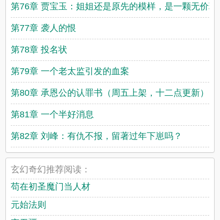
第76章 贾宝玉：姐姐还是原先的模样，是一颗无价珠宝...
第77章 袭人的恨
第78章 投名状
第79章 一个老太监引发的血案
第80章 承恩公的认罪书（周五上架，十二点更新）
第81章 一个半好消息
第82章 刘峰：有仇不报，留著过年下崽吗？
玄幻奇幻推荐阅读：
苟在初圣魔门当人材
元始法则