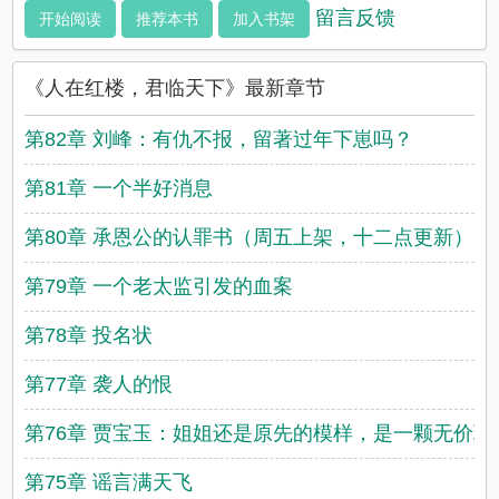
留言反馈
开始阅读
推荐本书
加入书架
《人在红楼，君临天下》最新章节
第82章 刘峰：有仇不报，留著过年下崽吗？
第81章 一个半好消息
第80章 承恩公的认罪书（周五上架，十二点更新）
第79章 一个老太监引发的血案
第78章 投名状
第77章 袭人的恨
第76章 贾宝玉：姐姐还是原先的模样，是一颗无价珠宝...
第75章 谣言满天飞