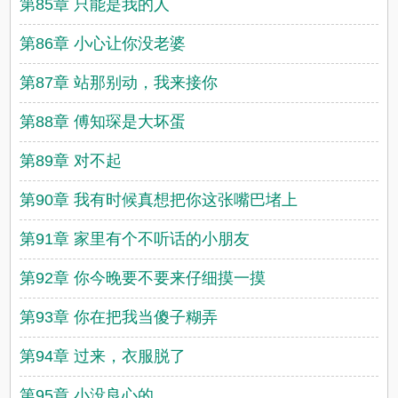
第85章 只能是我的人
第86章 小心让你没老婆
第87章 站那别动，我来接你
第88章 傅知琛是大坏蛋
第89章 对不起
第90章 我有时候真想把你这张嘴巴堵上
第91章 家里有个不听话的小朋友
第92章 你今晚要不要来仔细摸一摸
第93章 你在把我当傻子糊弄
第94章 过来，衣服脱了
第95章 小没良心的