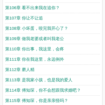
第106章 看不出来我在追你？
第107章 你让不让追
第108章 小坏蛋，咬完我开心了？
第109章 做我老婆或者叫我老公
第110章 你出事，我这里，会疼
第111章 你在我这里，永远例外
第112章 磨人精
第113章 是我家小孩，也是我的爱人
第114章 傅知琛，你不会想跟我求婚吧？
第115章 傅知琛，你是亲亲怪吗？