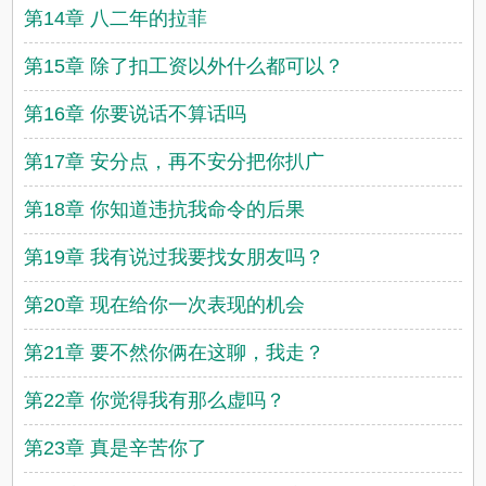
第14章 八二年的拉菲
第15章 除了扣工资以外什么都可以？
第16章 你要说话不算话吗
第17章 安分点，再不安分把你扒广
第18章 你知道违抗我命令的后果
第19章 我有说过我要找女朋友吗？
第20章 现在给你一次表现的机会
第21章 要不然你俩在这聊，我走？
第22章 你觉得我有那么虚吗？
第23章 真是辛苦你了