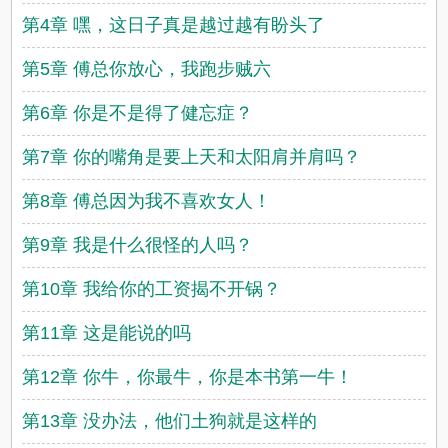
第4章 嘿，这日子真是越过越有盼头了
第5章 傅总你放心，我跑步贼六
第6章 你是不是得了健忘症？
第7章 你的嘴角是要上天和太阳肩并肩吗？
第8章 傅总因为我不喜欢女人！
第9章 我是什么很怪的人吗？
第10章 我给你的工资揭不开锅？
第11章 这是能说的吗
第12章 你牛，你最牛，你是本书第一牛！
第13章 没办法，他们土狗就是这样的