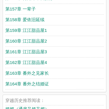
第157章 一辈子
第158章 爱依旧延续
第159章 江江甜品屋1
第160章 江江甜品屋2
第161章 江江甜品屋3
第162章 江江甜品屋4
第163章 番外之见家长
第164章 番外之结婚证
穿越历史推荐阅读：