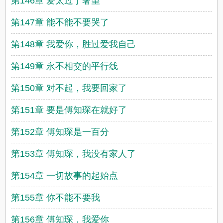
第146章 爱太过于奢望
第147章 能不能不要哭了
第148章 我爱你，胜过爱我自己
第149章 永不相交的平行线
第150章 对不起，我要回家了
第151章 要是傅知琛在就好了
第152章 傅知琛是一百分
第153章 傅知琛，我没有家人了
第154章 一切故事的起始点
第155章 你不能不要我
第156章 傅知琛，我爱你