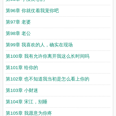
第96章 你就仗着我宠你吧
第97章 老婆
第98章 老公
第99章 我喜欢的人，确实在现场
第100章 我有允许你离开我这么长时间吗
第101章 给你的
第102章 也不知道我当初是怎么看上你的
第103章 小财迷
第104章 宋江，别睡
第105章 我愿意为你疼