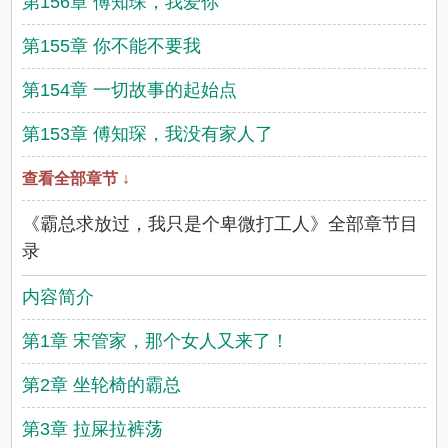
第156章 傅知琛，我爱你
第155章 你不能不要我
第154章 一切故事的起始点
第153章 傅知琛，我没有家人了
查看全部章节 ↓
《霸总求放过，我只是个卑微打工人》全部章节目
录
内容简介
第1章 宋管家，那个女人又来了！
第2章 坐轮椅的霸总
第3章 拉屎拉裤荡