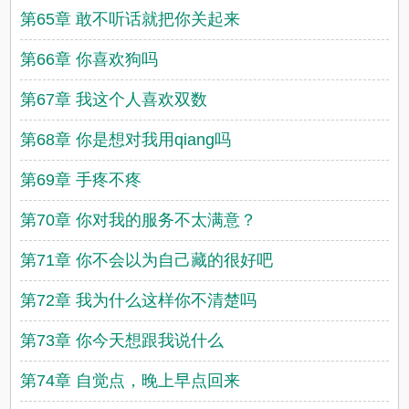
第65章 敢不听话就把你关起来
第66章 你喜欢狗吗
第67章 我这个人喜欢双数
第68章 你是想对我用qiang吗
第69章 手疼不疼
第70章 你对我的服务不太满意？
第71章 你不会以为自己藏的很好吧
第72章 我为什么这样你不清楚吗
第73章 你今天想跟我说什么
第74章 自觉点，晚上早点回来