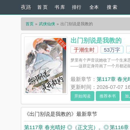
夜路
首 页
书 库
排行
全本
搜 索
首页
武侠仙侠
出门别说是我教的
出门别说是我教的
于潮生时
53万字
梦里有个声音说她收了一个生来恶
——这群定身符画了一个月都还能
最新章节：
第117章 春
更新时间：2026-07-07 16
开始阅读
推荐本书
加
《出门别说是我教的》最新章节
第117章 春光晴好 ◎（正文完）。◎
第116