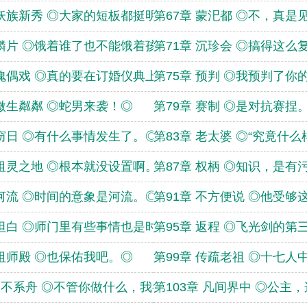
 妖族新秀 ◎大家的短板都挺明显的。
第67章 蒙汜都 ◎不，真是
 鳞片 ◎饿着谁了也不能饿着孩子啊。
第71章 沉珍会 ◎搞得这
 傀偶戏 ◎真的要在订婚仪典上演这个
第75章 预判 ◎我预判了你
 微生粼粼 ◎蛇男来袭！◎
第79章 赛制 ◎是对抗赛捏
 窃日 ◎有什么事情发生了。◎
第83章 老太婆 ◎“究竟什
 祖灵之地 ◎根本就没设置啊。◎
第87章 权柄 ◎知识，是有
 河流 ◎时间的意象是河流。◎
第91章 不方便说 ◎他受
 坦白 ◎师门里有些事情也是时候告诉
第95章 返程 ◎飞光剑的
 祖师殿 ◎也保佑我吧。◎
第99章 传疏老祖 ◎十七人
章 不系舟 ◎不管你做什么，我都会为你
第103章 凡间界中 ◎公主