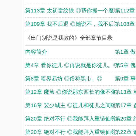
第113章 太初雷纹铁 ◎帮你抓一个魔尊来。◎
第112
第109章 我不后退 ◎她说不，我不后退。◎
第108章
《出门别说是我教的》全部章节目录
内容简介
第1章 
第4章 看你徒儿 ◎再说就是你徒儿。◎
第5章 
第8章 暗界易坊 ◎俗称黑市。◎
第9章 
第12章 魔茧 ◎你说那东西长的像不像魔茧？
第13章
第16章 裴少城主 ◎徒儿和徒儿之间确实是不
第17章
第20章 绝对不行 ◎我能拜入重镜仙尊门下吗
第20章
第20章 绝对不行 ◎我能拜入重镜仙尊门下吗
第22章