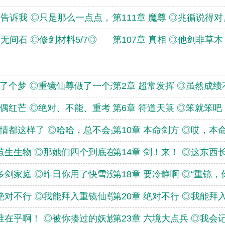
章 告诉我 ◎只是那么一点点，也弥足珍
第111章 魔尊 ◎兆循说得
 无间石 ◎修剑材料5/7◎
第107章 真相 ◎他剑非草
做了个梦 ◎重镜仙尊做了一个恐怖的梦
第2章 超常发挥 ◎虽然成
傀偶红芒 ◎绝对、不能、重考！◎
第6章 符道天箓 ◎笨就笨
事情都这样了 ◎哈哈，总不会是我师尊
第10章 本命剑方 ◎哎，
 茧生生物 ◎那她们四个到底在紧急些
第14章 剑！来！ ◎这东
 多剑家庭 ◎昨日你用了快雪没用它。
第18章 要冷静啊 ◎“重镜
 绝对不行 ◎我能拜入重镜仙尊门下吗
第20章 绝对不行 ◎我能
 谁在乎啊！ ◎被你揍过的妖族朋友们
第23章 六境大点兵 ◎我