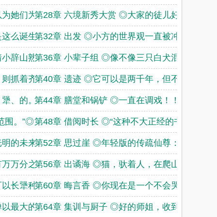
你以为她们为什么跑
第28章 六境新秀大赏 ◎大家的徒儿好像没一
就是这么诞生的。◎
第32章 出发 ◎小方的世界观一直被冲击。◎
事情小辞山熟啊。◎
第36章 小辈子组 ◎像不像三只白犬混进了雪
手，则抓着齐辞山的
第40章 遗迹 ◎它可以是两千年，但不能是二
、犟、的。◎
第44章 膳堂和锅铲 ◎一直在调戏！！！◎
范围。”◎
第48章 借阅时长 ◎“这种不大正经的书算不
光明的未来。◎
第52章 思过崖 ◎年轻版的传疏仙尊：“咩？
只有万万分之一的可
第56章 出谲海 ◎猫，驮着人，在爬山。◎
人可以长犟种毛，但
第60章 晦言香 ◎你现在是一个不会哭不会笑
不惮以最大的恶意来
第64章 集训与厨子 ◎好的师姐，收到师姐。