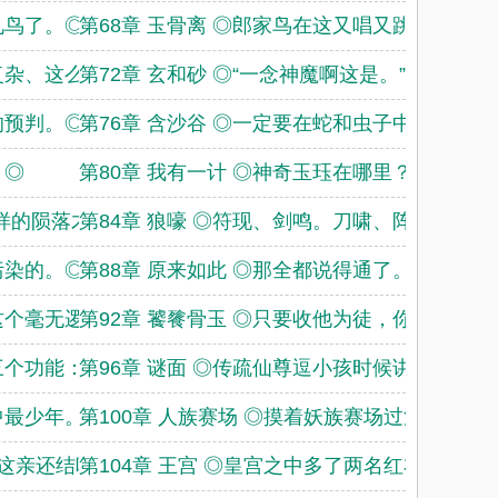
见鸟了。◎
第68章 玉骨离 ◎郎家鸟在这又唱又跳的。◎
么复杂、这么神秘啊
第72章 玄和砂 ◎“一念神魔啊这是。”◎
的预判。◎
第76章 含沙谷 ◎一定要在蛇和虫子中间选吗
。◎
第80章 我有一计 ◎神奇玉珏在哪里？◎
么样的陨落才配得
第84章 狼嚎 ◎符现、剑鸣。刀啸、阵起。◎
污染的。◎
第88章 原来如此 ◎那全都说得通了。◎
够这个毫无逻辑的比
第92章 饕餮骨玉 ◎只要收他为徒，你便可得
第三个功能：镜子。
第96章 谜面 ◎传疏仙尊逗小孩时候讲的也都
中最少年。◎
第100章 人族赛场 ◎摸着妖族赛场过河。◎
，这亲还结吗？◎
第104章 王宫 ◎皇宫之中多了两名红衣艳鬼。