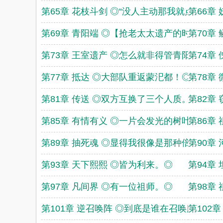
第65章 花枝斗剑 ◎“没人主动那我就点名了
第66章
第69章 青阳端 ◎【抢老太太遗产的时候。】
第70章
第73章 王室遗产 ◎怎么就非得管青阳家的那
第74章
第77章 抵达 ◎大部队重返蒙汜都！◎
第78章
第81章 传送 ◎双方互换了三个人质。◎
第82章
第85章 有情有义 ◎一片会发光的树叶！◎
第86章
第89章 抽死魂 ◎显得我很像是那种倍儿残忍
第90章
第93章 天下熙熙 ◎皆为利来。◎
第94章
第97章 凡间界 ◎有一位祖师。◎
第98章
第101章 逆召唤阵 ◎到底是谁在召唤魔族啊？
第102