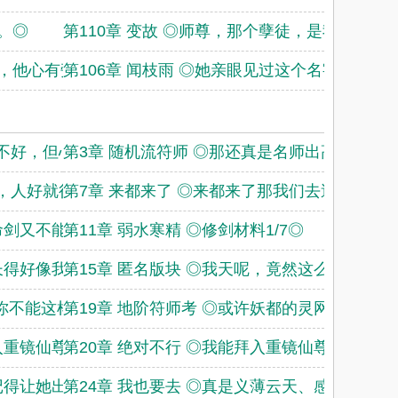
对。◎
第110章 变故 ◎师尊，那个孽徒，是我。◎
木，他心有旁骛。◎
第106章 闻枝雨 ◎她亲眼见过这个名字的所有
绩不好，但心态很好
第3章 随机流符师 ◎那还真是名师出高徒。◎
吧，人好就行。◎
第7章 来都来了 ◎来都来了那我们去逛一下黑
本命剑又不能不修。
第11章 弱水寒精 ◎修剑材料1/7◎
西长得好像我师尊啊
第15章 匿名版块 ◎我天呢，竟然这么慈师心
，你不能这样。”
第19章 地阶符师考 ◎或许妖都的灵网信号真
拜入重镜仙尊门下吗
第20章 绝对不行 ◎我能拜入重镜仙尊门下吗
会记得让她出门不要
第24章 我也要去 ◎真是义薄云天、感天动地