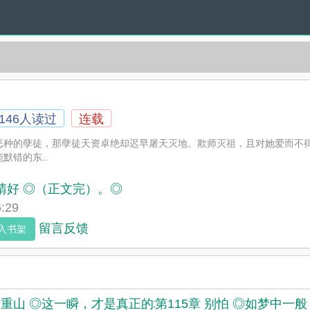
146人读过
连载
种的孽徒，那孽徒天资卓绝却迟早屠天灭地、欺师灭祖，且对她爱而不得、
默错的东..
光晴好 ◎（正文完）。◎
:29
留言反馈
入书架
章 重山 ◎这一瞬，才是真正的地动山摇
第115章 别怕 ◎如梦中一