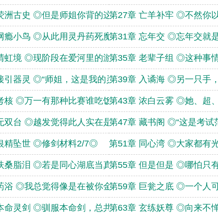
 荧洲古史 ◎但是师姐你背的这些东西
第27章 亡羊补牢 ◎不然
 网瘾小鸟 ◎从此用灵丹药死魔族的几
第31章 忘年交 ◎忘年交
 晴虹境 ◎现阶段在爱河里的游泳搭子
第35章 老辈子组 ◎这种
 接引器灵 ◎“师姐，这是我的灵兽。
第39章 入谲海 ◎另一只
 考核 ◎万一有那种比赛谁吃饭更快的
第43章 浓白云雾 ◎她、超
 无双台 ◎越发觉得此人实在是高深莫
第47章 藏书阁 ◎“这是考试
 银精坠世 ◎修剑材料2/7◎
第51章 同心湾 ◎大家都有
 扶桑脂泪 ◎若是同心湖底当真藏有扶
第55章 但是但是 ◎哪怕
 药浴 ◎我总觉得像是在被你金屋藏娇
第59章 巨瓮之底 ◎一个
 本命灵剑 ◎驯服本命剑，总共有三种
第63章 玄练妖尊 ◎向来