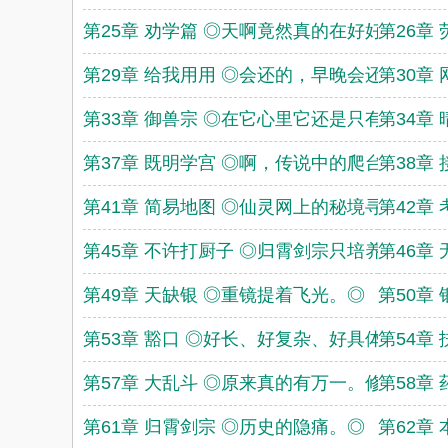
第25章 劝学篇 ◎天啊竟然真的在好好读书了
第26章
第29章 给我用用 ◎会还的，早晚会还的。◎
第30章
第33章 御兽宗 ◎在它心里它还是只有很小很
第34章
第37章 既明学宫 ◎啊，传说中的爬台阶！◎
第38章
第41章 简易地图 ◎仙灵网上的秘境寻宝教程
第42章
第45章 不许打厨子 ◎归霄剑宗只培养三种剑
第46章
第49章 天缺银 ◎重镜提着飞光。◎
第50章
第53章 豁口 ◎好长、好复杂、好具体的诅咒
第54章
第57章 大乱斗 ◎原来真的有万一。修剑材料
第58章
第61章 归霄剑宗 ◎历史的隐痛。◎
第62章