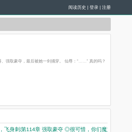
阅读历史
|
登录
|
注册
强取豪夺，最后被她一剑捅穿。 仙尊：“……” 真的吗？
般，飞身刺出。◎
第114章 强取豪夺 ◎很可惜，你们魔族不玩仙