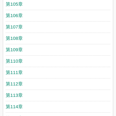
第105章
第106章
第107章
第108章
第109章
第110章
第111章
第112章
第113章
第114章