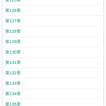
第125章
第126章
第127章
第128章
第129章
第130章
第131章
第132章
第133章
第134章
第135章