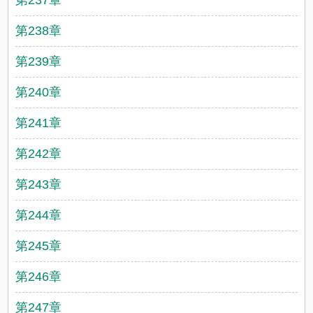
第237章
第238章
第239章
第240章
第241章
第242章
第243章
第244章
第245章
第246章
第247章