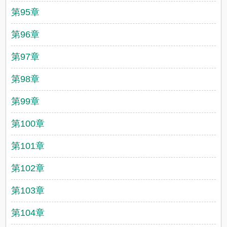
第95章
第96章
第97章
第98章
第99章
第100章
第101章
第102章
第103章
第104章