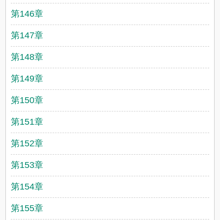
第146章
第147章
第148章
第149章
第150章
第151章
第152章
第153章
第154章
第155章