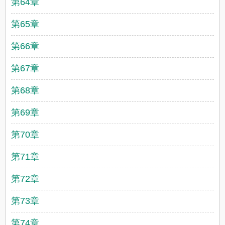
第64章
第65章
第66章
第67章
第68章
第69章
第70章
第71章
第72章
第73章
第74章