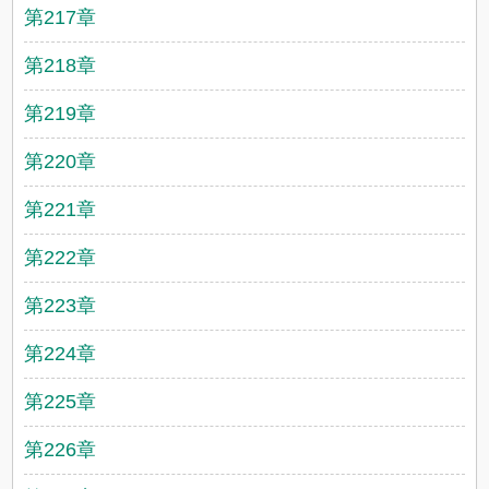
第217章
第218章
第219章
第220章
第221章
第222章
第223章
第224章
第225章
第226章