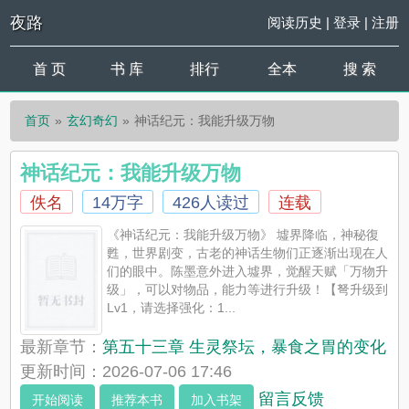
夜路
阅读历史
|
登录
|
注册
首 页
书 库
排行
全本
搜 索
首页
玄幻奇幻
神话纪元：我能升级万物
神话纪元：我能升级万物
佚名
14万字
426人读过
连载
《神话纪元：我能升级万物》 墟界降临，神秘復
甦，世界剧变，古老的神话生物们正逐渐出现在人
们的眼中。陈墨意外进入墟界，觉醒天赋「万物升
级」，可以对物品，能力等进行升级！【弩升级到
Lv1，请选择强化：1...
最新章节：
第五十三章 生灵祭坛，暴食之胃的变化
更新时间：2026-07-06 17:46
留言反馈
开始阅读
推荐本书
加入书架