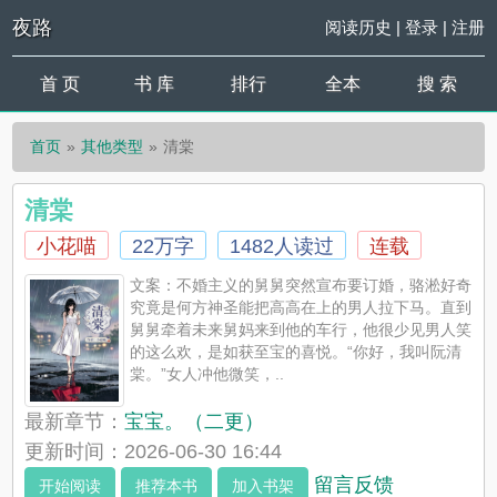
夜路
阅读历史
|
登录
|
注册
首 页
书 库
排行
全本
搜 索
首页
其他类型
清棠
清棠
小花喵
22万字
1482人读过
连载
文案：不婚主义的舅舅突然宣布要订婚，骆淞好奇
究竟是何方神圣能把高高在上的男人拉下马。直到
舅舅牵着未来舅妈来到他的车行，他很少见男人笑
的这么欢，是如获至宝的喜悦。“你好，我叫阮清
棠。”女人冲他微笑，..
最新章节：
宝宝。（二更）
更新时间：2026-06-30 16:44
留言反馈
开始阅读
推荐本书
加入书架