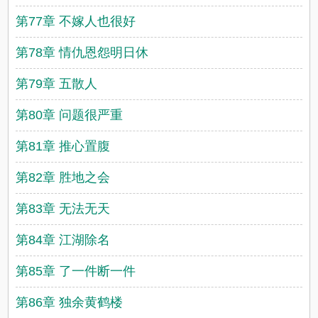
第77章 不嫁人也很好
第78章 情仇恩怨明日休
第79章 五散人
第80章 问题很严重
第81章 推心置腹
第82章 胜地之会
第83章 无法无天
第84章 江湖除名
第85章 了一件断一件
第86章 独余黄鹤楼