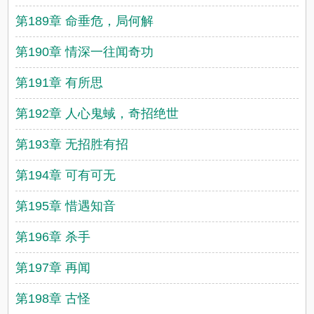
第189章 命垂危，局何解
第190章 情深一往闻奇功
第191章 有所思
第192章 人心鬼蜮，奇招绝世
第193章 无招胜有招
第194章 可有可无
第195章 惜遇知音
第196章 杀手
第197章 再闻
第198章 古怪