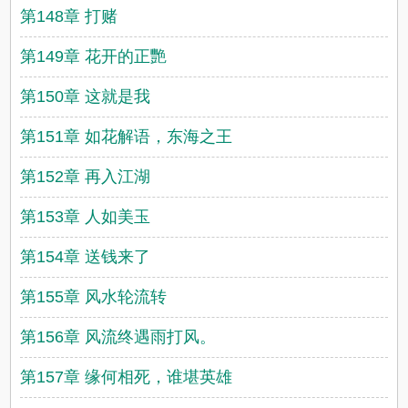
第148章 打赌
第149章 花开的正艷
第150章 这就是我
第151章 如花解语，东海之王
第152章 再入江湖
第153章 人如美玉
第154章 送钱来了
第155章 风水轮流转
第156章 风流终遇雨打风。
第157章 缘何相死，谁堪英雄