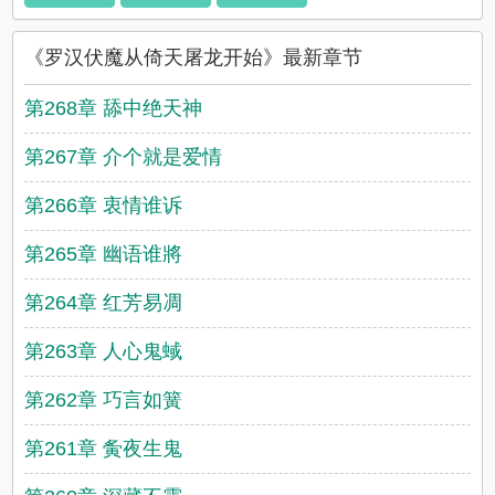
《罗汉伏魔从倚天屠龙开始》最新章节
第268章 舔中绝天神
第267章 介个就是爱情
第266章 衷情谁诉
第265章 幽语谁將
第264章 红芳易凋
第263章 人心鬼蜮
第262章 巧言如簧
第261章 夤夜生鬼