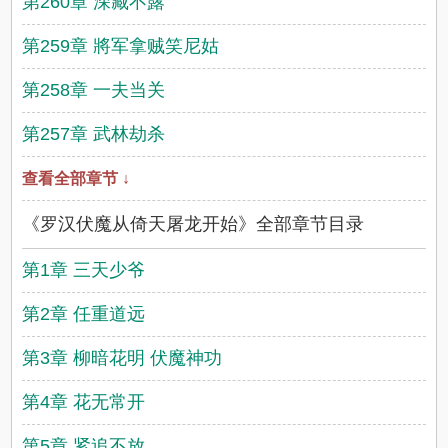
第260章 深藏不露
第259章 將军拿贼笑尼姑
第258章 一夫当关
第257章 武林劫杀
查看全部章节 ↓
《罗汉伏魔从倚天屠龙开始》全部章节目录
第1章 三天少爷
第2章 任重道远
第3章 柳暗花明 伏魔神功
第4章 花无常开
第5章 紧追不放