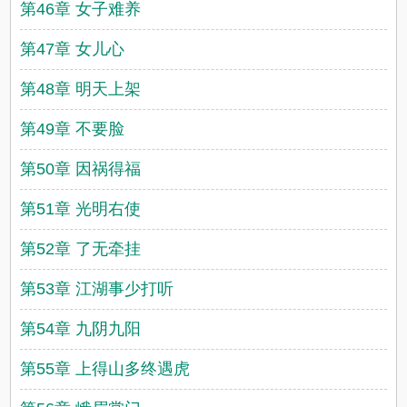
第46章 女子难养
第47章 女儿心
第48章 明天上架
第49章 不要脸
第50章 因祸得福
第51章 光明右使
第52章 了无牵挂
第53章 江湖事少打听
第54章 九阴九阳
第55章 上得山多终遇虎