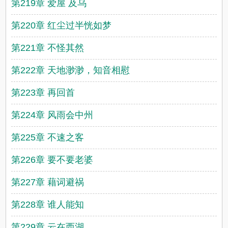
第219章 爱屋 及乌
第220章 红尘过半恍如梦
第221章 不怪其然
第222章 天地渺渺，知音相慰
第223章 再回首
第224章 风雨会中州
第225章 不速之客
第226章 要不要老婆
第227章 藉词避祸
第228章 谁人能知
第229章 云在西湖