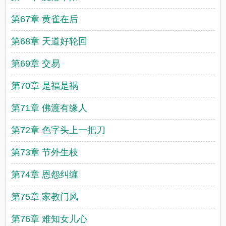
第67章 黄雀在后
第68章 天道好轮回
第69章 交易
第70章 是福是祸
第71章 佛渡有缘人
第72章 色字头上一把刀
第73章 节外生枝
第74章 恩怨纠缠
第75章 家教门风
第76章 难知女儿心