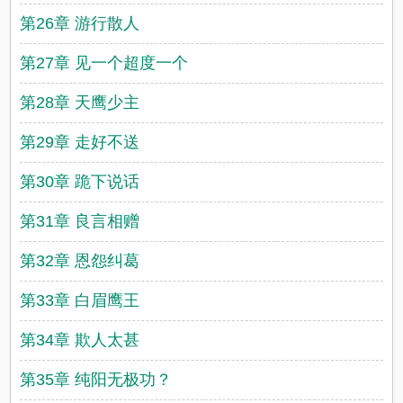
第26章 游行散人
第27章 见一个超度一个
第28章 天鹰少主
第29章 走好不送
第30章 跪下说话
第31章 良言相赠
第32章 恩怨纠葛
第33章 白眉鹰王
第34章 欺人太甚
第35章 纯阳无极功？