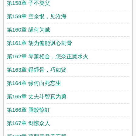
第158章 子不类父
第159章 空余恨，见沧海
第160章 缘何为贼
第161章 胡为偏能讽心刺骨
第162章 琴簫相合，怎奈正魔水火
第163章 錚錚骨，巧如簧
第164章 缘何向死忘生
第165章 丈夫斗智真为勇
第166章 腾蛟惊虹
第167章 剑惊众人