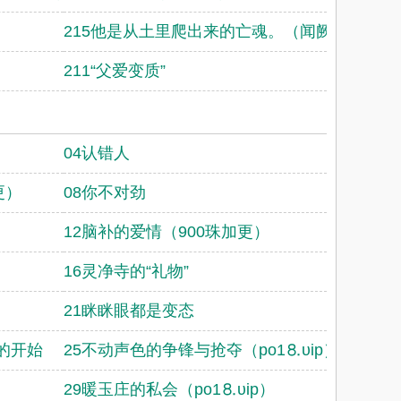
215他是从土里爬出来的亡魂。（闻阙身世章，
211“父爱变质”
04认错人
更）
08你不对劲
12脑补的爱情（900珠加更）
16灵净寺的“礼物”
21眯眯眼都是变态
的开始
25不动声色的争锋与抢夺（po1⒏υip）
29暖玉庄的私会（po1⒏υip）