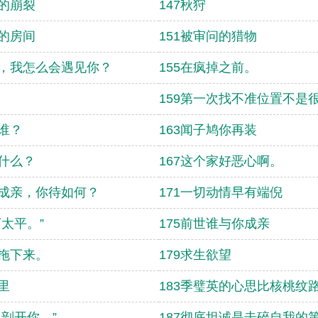
静的崩裂
147秋狩
错的房间
151被审问的猎物
六，我怎么会遇见你？
155在疯掉之前。
159第一次找不准位置不是
是谁？
163闻子鸠你再装
凭什么？
167这个家好恶心啊。
若成亲，你待如何？
171一切动情早有端倪
下太平。”
175前世谁与你成亲
都拖下来。
179求生欲望
里
183季璧英的心思比核桃纹
想剖开你。”
187彻底坦诚是击碎自我的