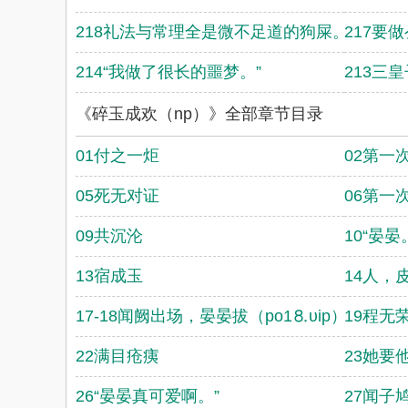
218礼法与常理全是微不足道的狗屎。（兄弟
217要
214“我做了很长的噩梦。”
213三
《碎玉成欢（np）》全部章节目录
01付之一炬
02第一
05死无对证
06第一
09共沉沦
10“晏晏
13宿成玉
14人，
17-18闻阙出场，晏晏拔（po1⒏υip）
19程无
22满目疮痍
23她要
26“晏晏真可爱啊。”
27闻子