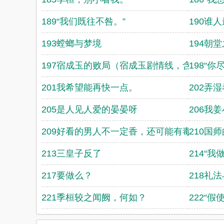
189“我们既往不咎。”
190谁
193螳螂与梦境
194朝
197宿成玉的败局（宿成玉剧情线，含作话，
198“
201我希望能再快一点。
202弄
205是人见人爱的晏晏呀
206我
209好看的男人不一定香，还可能有毒
210国
213三皇子反了
214“
217要做么？
218礼
221季桓较之闻阙，何如？
222“