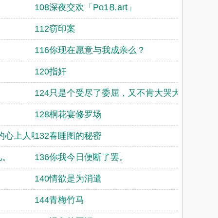
108深夜交欢「Рo1⒏аrt」
112窃印案
116你现在愿意与我成亲么？
120指奸
124只是个受尽了委屈，又不肯大哭大闹的孩子
128桐花宴修罗场
的心上人呀？”
132春睡图的秘密
儿。
136你我今日便断了罢。
140情欲是为消遣
144青梅竹马