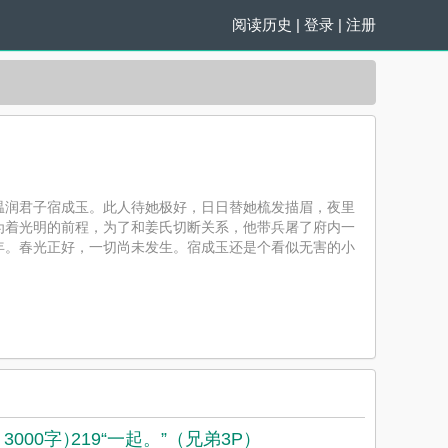
阅读历史
|
登录
|
注册
温润君子宿成玉。此人待她极好，日日替她梳发描眉，夜里
为着光明的前程，为了和姜氏切断关系，他带兵屠了府内一
年。春光正好，一切尚未发生。宿成玉还是个看似无害的小
3000字）
219“一起。”（兄弟3P）