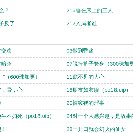
夹
做么？
216睡在床上的三人
皇子反了
212入局者谁
次交欢
03做到昏迷
次暗杀
07脱掉裤子验身（300珠加
。”（600珠加更）
11窥不见的人心
皮，骨，心
15朋友如衣服（po1⒏υip）
荣
20被窥视的淫事
他生不如死（po1⒏υip）
24对一个人感兴趣，是故事
鸠！
28一开口就会幻灭的仙女