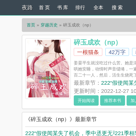
夜路
首 页
书 库
排行
全本
搜 索
首页
穿越历史
碎玉成欢（np）
碎玉成欢（np）
一根猫条
42万字
姜晏平生就没吃过什么苦。她是
哄她安睡，动情时声音缱绻，一
百二十一人，然后，活生生烧死
郎君，笑着唤她晏晏，对她示好，
最新章节：
222“假使闻
更新时间：2022-12-27 10
开始阅读
推荐本书
加
《碎玉成欢（np）》最新章节
222“假使闻某失了机会，季中丞更无可能。”
221季