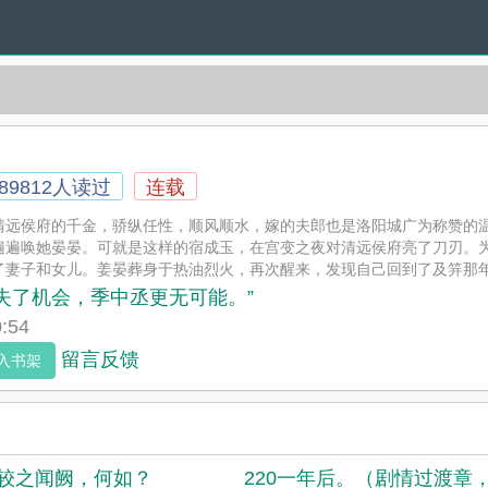
89812人读过
连载
清远侯府的千金，骄纵任性，顺风顺水，嫁的夫郎也是洛阳城广为称赞的
遍遍唤她晏晏。可就是这样的宿成玉，在宫变之夜对清远侯府亮了刀刃。
了妻子和女儿。姜晏葬身于热油烈火，再次醒来，发现自己回到了及笄那
哄她欢喜。想要与她结亲。姜晏只...
某失了机会，季中丞更无可能。”
:54
留言反馈
入书架
桓较之闻阙，何如？
220一年后。（剧情过渡章，