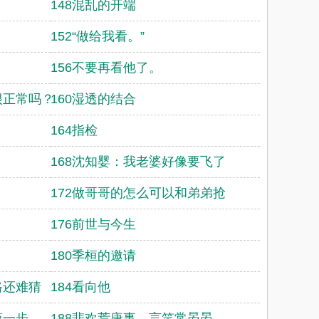
148混乱的开端
152“做给我看。”
156不要再看他了。
很正常吗？by左相大
160湿透的结合
164指检
168沈知婴：我老婆好像要飞了
172做哥哥的怎么可以和弟弟抢
176前世与今生
180季桓的邀请
路还难猜
184看向他
第一步
188悲欢荒唐事，言笑常晏晏。