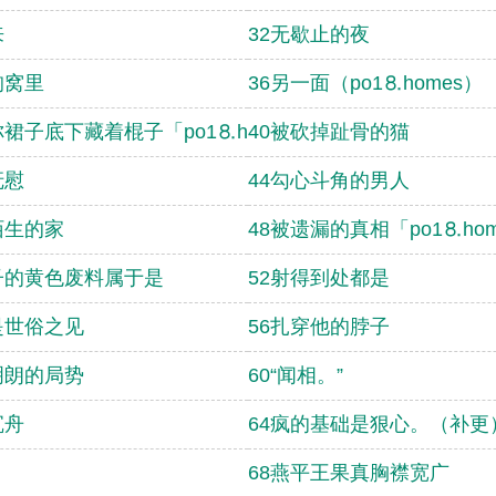
来
32无歇止的夜
狗窝里
36另一面（po1⒏homes）
你裙子底下藏着棍子「po1⒏homes」
40被砍掉趾骨的猫
抚慰
44勾心斗角的男人
陌生的家
48被遗漏的真相「po1⒏hom
子的黄色废料属于是
52射得到处都是
是世俗之见
56扎穿他的脖子
明朗的局势
60“闻相。”
沉舟
64疯的基础是狠心。（补更
68燕平王果真胸襟宽广