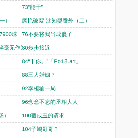
73“能干”
一）
糜艳破絮·沈知婴番外（二）
900珠
76不要将我当成傻子
碎毫无作为。
80步步接近
84“干你。”「Рo1⒏аrt」
88三人婚姻？
92季桓输一局
96念念不忘的丞相大人
场）
100宿成玉的请求
104子鸠哥哥？