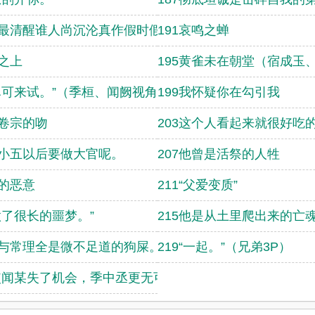
人最清醒谁人尚沉沦真作假时假亦真不如
191哀鸣之蝉
堂之上
195黄雀未在朝堂（宿成玉
不
你尽可来试。”（季桓、闻阙视角，不喜
199我怀疑你在勾引我
湿卷宗的吻
203这个人看起来就很好吃
姜小五以后要做大官呢。
207他曾是活祭的人牲
师的恶意
211“父爱变质”
我做了很长的噩梦。”
215他是从土里爬出来的亡
法与常理全是微不足道的狗屎。（兄弟夹
219“一起。”（兄弟3P）
假使闻某失了机会，季中丞更无可能。”