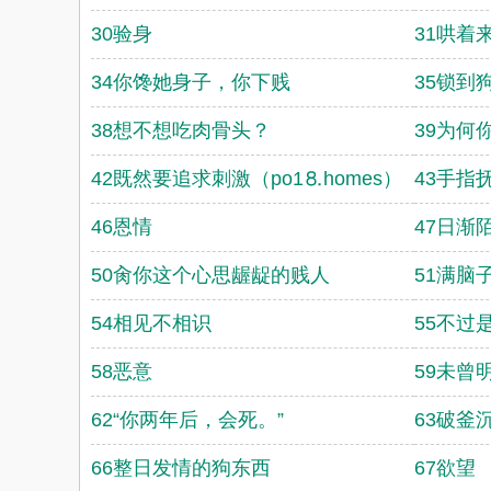
30验身
31哄着
34你馋她身子，你下贱
35锁到
38想不想吃肉骨头？
39为何
42既然要追求刺激（po1⒏homes）
43手指
46恩情
47日渐
50肏你这个心思龌龊的贱人
51满脑
54相见不相识
55不过
58恶意
59未曾
62“你两年后，会死。”
63破釜
66整日发情的狗东西
67欲望