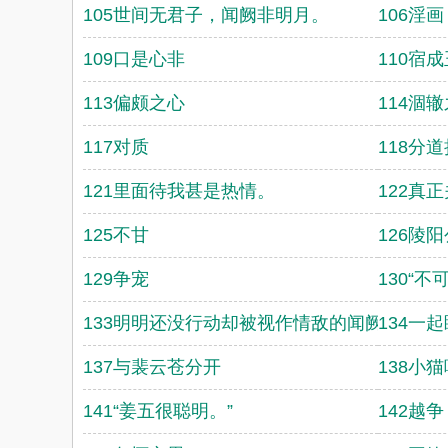
105世间无君子，闻阙非明月。
106淫画
109口是心非
110宿
113偏颇之心
114涸
117对质
118分
121里面待我甚是热情。
122真
125不甘
126陵
129争宠
130“不
133明明还没行动却被视作情敌的闻阙
134一
137与裴云苍分开
138小
141“姜五很聪明。”
142越