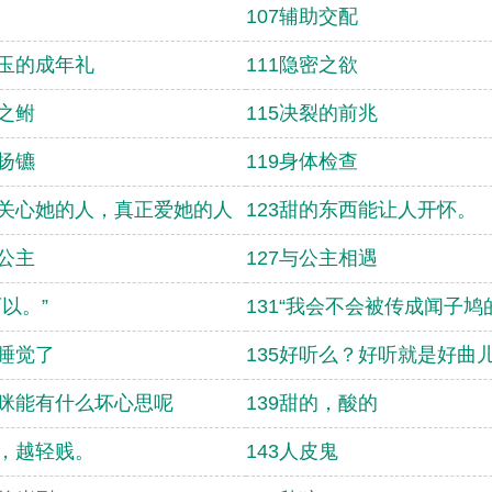
107辅助交配
成玉的成年礼
111隐密之欲
辙之鲋
115决裂的前兆
道扬镳
119身体检查
正关心她的人，真正爱她的人
123甜的东西能让人开怀。
阳公主
127与公主相遇
可以。”
131“我会不会被传成闻子鸠
起睡觉了
135好听么？好听就是好曲
猫咪能有什么坏心思呢
139甜的，酸的
争，越轻贱。
143人皮鬼