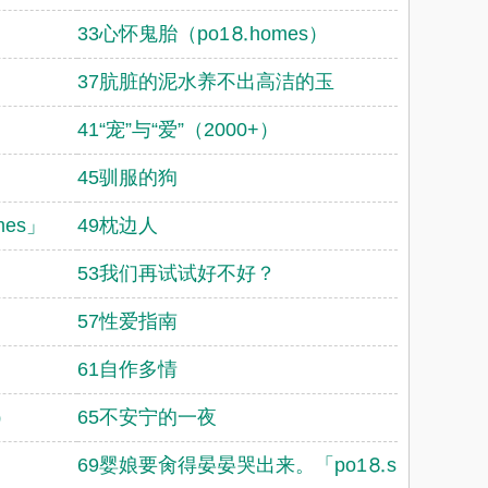
33心怀鬼胎（po1⒏homes）
37肮脏的泥水养不出高洁的玉
41“宠”与“爱”（2000+）
45驯服的狗
es」
49枕边人
53我们再试试好不好？
57性爱指南
61自作多情
）
65不安宁的一夜
69婴娘要肏得晏晏哭出来。「po1⒏space」