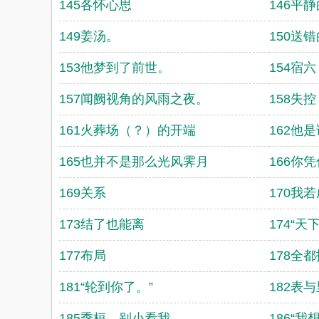
145各怀心思
146平
149姜汤。
150送
153他梦到了前世。
154宿
157闻阙视角的风雨之夜。
158失控
161火葬场（？）的开端
162他
165也并不是那么光风霁月
166你
169关系
170我
173结了也能离
174“天
177布局
178全
181“轮到你了。”
182表与
185季桓，别小看我。
186“我