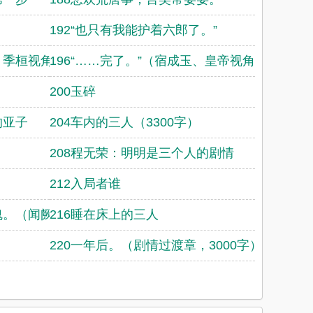
192“也只有我能护着六郎了。”
、季桓视角，宿成玉
196“……完了。”（宿成玉、皇帝视角，宿成
200玉碎
的亚子
204车内的三人（3300字）
208程无荣：明明是三个人的剧情
212入局者谁
魂。（闻阙身世章，
216睡在床上的三人
220一年后。（剧情过渡章，3000字）