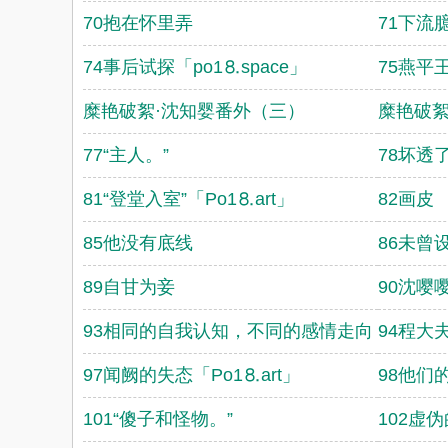
70抱在怀里弄
71下流
74事后试探「po1⒏space」
75燕平
糜艳破絮·沈知婴番外（三）
糜艳破絮
77“主人。”
78坏透
81“登堂入室”「Рo1⒏аrt」
82画皮
85他没有底线
86未曾
89自甘为妾
90沈嘤
93相同的自我认知，不同的感情走向
94程大
97闻阙的失态「Рo1⒏аrt」
98他们
101“傻子和怪物。”
102虚