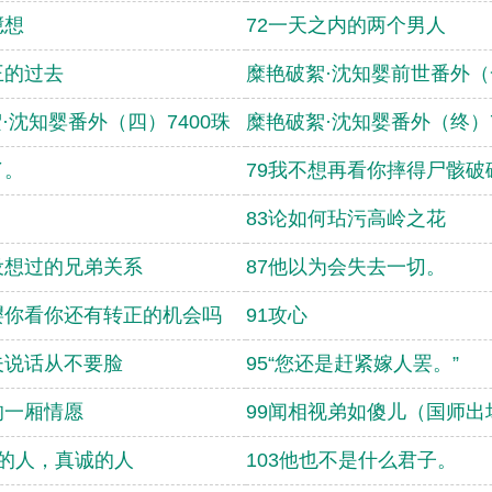
臆想
72一天之内的两个男人
王的过去
糜艳破絮·沈知婴前世番外（
·沈知婴番外（四）7400珠
糜艳破絮·沈知婴番外（终）7
了。
79我不想再看你摔得尸骸破
83论如何玷污高岭之花
设想过的兄弟关系
87他以为会失去一切。
嘤你看你还有转正的机会吗
91攻心
夫说话从不要脸
95“您还是赶紧嫁人罢。”
的一厢情愿
99闻相视弟如傻儿（国师出
伪的人，真诚的人
103他也不是什么君子。